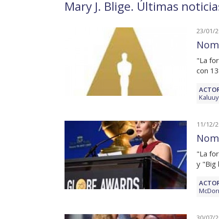
Mary J. Blige. Últimas notici
23/01/
Nomi
"La fo
con 13
ACTOR
Kaluuy
11/12/
Nomi
"La fo
y "Big 
ACTOR
McDor
30/07/