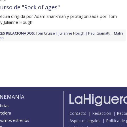
urso de "Rock of ages"
lícula dirigida por Adam Shankman y protagonizada por Tom
 y Julianne Hough
ES RELACIONADOS:
Tom Cruise
Julianne Hough
Paul Giamatti
Malin
an
INEMANÍA
icias
telera
Contacto
Redacción
Reco
óximos estrenos
Aspectos legales
Política de