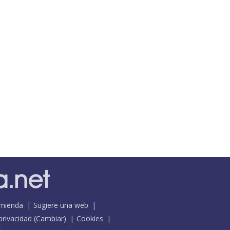
mienda
Sugiere una web
 privacidad
(
Cambiar
)
Cookies