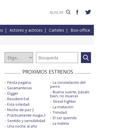
os
Actores y actrices
Carteles
Box-office
PROXIMOS ESTRENOS
Fiesta pagäna
La constelación del
perro
Sacamantecas
Buena suerte, pásalo
Digger
bien, no mueras
Resident Evil
Street Fighter
Esta soledad
La invitación
Noche de paz 2
Trinidad
Prácticamente magia 2
El ser querido
Sentido y sensibilidad
La maleta
Una noche al año