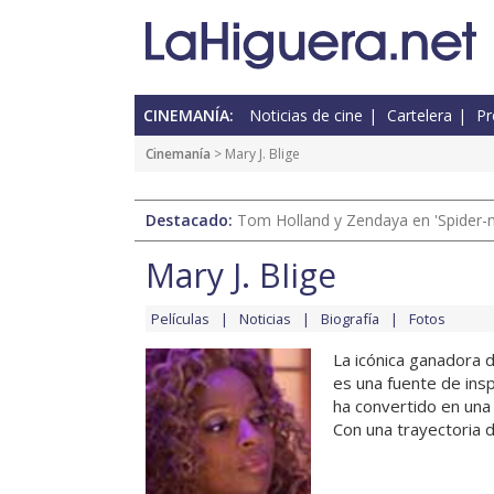
CINEMANÍA:
Noticias de cine
Cartelera
Pr
Cinemanía
> Mary J. Blige
Destacado:
Tom Holland y Zendaya en 'Spider-
Mary J. Blige
Películas
Noticias
Biografía
Fotos
La icónica ganadora d
es una fuente de insp
ha convertido en una
Con una trayectoria d