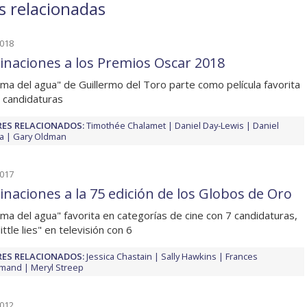
as relacionadas
2018
naciones a los Premios Oscar 2018
rma del agua" de Guillermo del Toro parte como película favorita
 candidaturas
ES RELACIONADOS:
Timothée Chalamet
Daniel Day-Lewis
Daniel
a
Gary Oldman
2017
naciones a la 75 edición de los Globos de Oro
rma del agua" favorita en categorías de cine con 7 candidaturas,
little lies" en televisión con 6
ES RELACIONADOS:
Jessica Chastain
Sally Hawkins
Frances
mand
Meryl Streep
2012