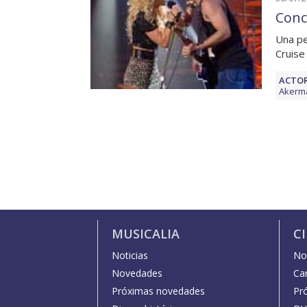
Conc
Una pe
Cruise
ACTOR
Akerm
MUSICALIA
C
Noticias
Not
Novedades
Car
Próximas novedades
Pr