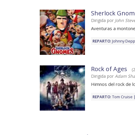
Sherlock Gnom
Dirigida por
John Stev
Aventuras a monton
REPARTO
:
Johnny Dep
Rock of Ages
(
Dirigida por
Adam Sh
Himnos del rock de l
REPARTO
:
Tom Cruise