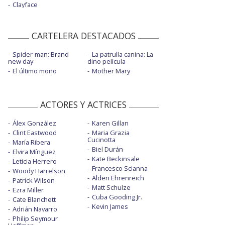
Clayface
CARTELERA DESTACADOS
Spider-man: Brand
La patrulla canina: La
new day
dino película
El último mono
Mother Mary
ACTORES Y ACTRICES
Álex González
Karen Gillan
Clint Eastwood
Maria Grazia
Cucinotta
María Ribera
Biel Durán
Elvira Mínguez
Kate Beckinsale
Leticia Herrero
Francesco Scianna
Woody Harrelson
Alden Ehrenreich
Patrick Wilson
Matt Schulze
Ezra Miller
Cuba Gooding Jr.
Cate Blanchett
Kevin James
Adrián Navarro
Philip Seymour