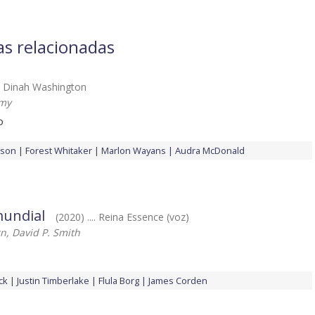
las relacionadas
... Dinah Washington
mmy
o
dson
Forest Whitaker
Marlon Wayans
Audra McDonald
 mundial
(2020) .... Reina Essence (voz)
n, David P. Smith
ck
Justin Timberlake
Flula Borg
James Corden