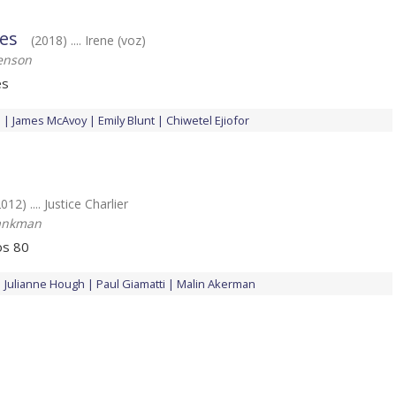
es
(2018) .... Irene (voz)
enson
es
p
James McAvoy
Emily Blunt
Chiwetel Ejiofor
2012) .... Justice Charlier
ankman
os 80
Julianne Hough
Paul Giamatti
Malin Akerman