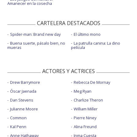
Amanecer en la cosecha
CARTELERA DESTACADOS
Spider-man: Brand new day
El último mono
Buena suerte, pásalo bien, no
La patrulla canina: La dino
mueras
película
ACTORES Y ACTRICES
Drew Barrymore
Rebecca De Mornay
Óscar Jaenada
Meg Ryan
Dan Stevens
Charlize Theron
Julianne Moore
William Miller
Common
Pierre Niney
Kal Penn
Alina Freund
Anne Hathaway
Inma Cuesta