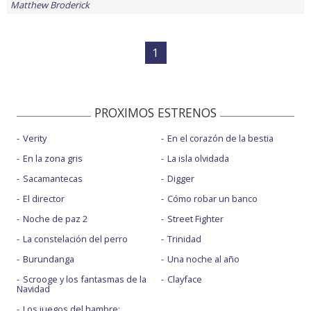
Matthew Broderick
1
PROXIMOS ESTRENOS
Verity
En el corazón de la bestia
En la zona gris
La isla olvidada
Sacamantecas
Digger
El director
Cómo robar un banco
Noche de paz 2
Street Fighter
La constelación del perro
Trinidad
Burundanga
Una noche al año
Scrooge y los fantasmas de la
Clayface
Navidad
Los juegos del hambre: