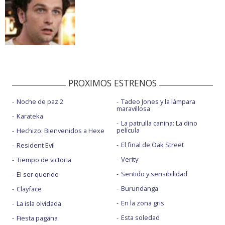
PROXIMOS ESTRENOS
Noche de paz 2
Tadeo Jones y la lámpara
maravillosa
Karateka
La patrulla canina: La dino
película
Hechizo: Bienvenidos a Hexe
El final de Oak Street
Resident Evil
Verity
Tiempo de victoria
Sentido y sensibilidad
El ser querido
Burundanga
Clayface
En la zona gris
La isla olvidada
Esta soledad
Fiesta pagäna