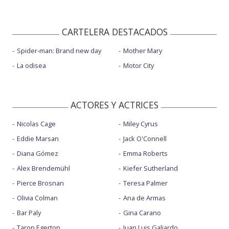
CARTELERA DESTACADOS
Spider-man: Brand new day
Mother Mary
La odisea
Motor City
ACTORES Y ACTRICES
Nicolas Cage
Miley Cyrus
Eddie Marsan
Jack O'Connell
Diana Gómez
Emma Roberts
Alex Brendemühl
Kiefer Sutherland
Pierce Brosnan
Teresa Palmer
Olivia Colman
Ana de Armas
Bar Paly
Gina Carano
Taron Egerton
Juan Luis Galiardo