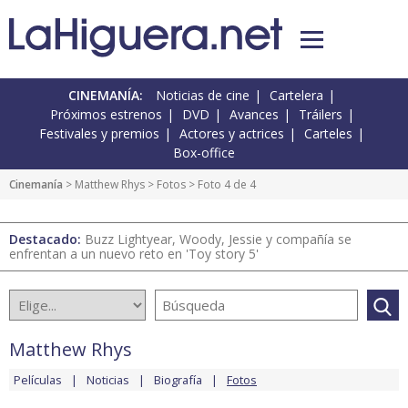
CINEMANÍA:
Noticias de cine
Cartelera
Próximos estrenos
DVD
Avances
Tráilers
Festivales y premios
Actores y actrices
Carteles
Box-office
Cinemanía
>
Matthew Rhys
>
Fotos
> Foto 4 de 4
Destacado:
Buzz Lightyear, Woody, Jessie y compañía se
enfrentan a un nuevo reto en 'Toy story 5'
Matthew Rhys
Películas
Noticias
Biografía
Fotos