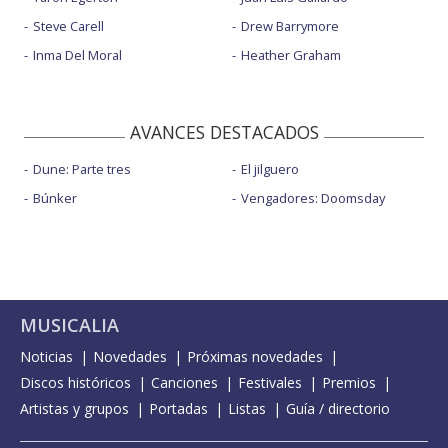
Steve Carell
Drew Barrymore
Inma Del Moral
Heather Graham
AVANCES DESTACADOS
Dune: Parte tres
El jilguero
Búnker
Vengadores: Doomsday
MUSICALIA
Noticias
Novedades
Próximas novedades
Discos históricos
Canciones
Festivales
Premios
Artistas y grupos
Portadas
Listas
Guía / directorio