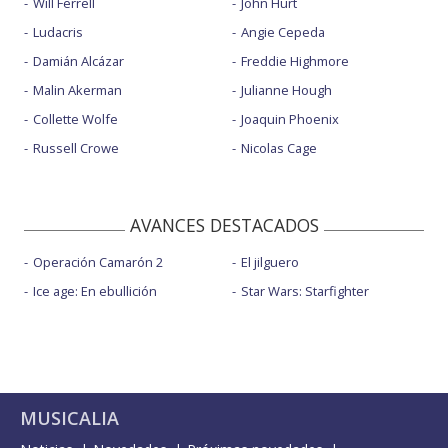
Will Ferrell
John Hurt
Ludacris
Angie Cepeda
Damián Alcázar
Freddie Highmore
Malin Akerman
Julianne Hough
Collette Wolfe
Joaquin Phoenix
Russell Crowe
Nicolas Cage
AVANCES DESTACADOS
Operación Camarón 2
El jilguero
Ice age: En ebullición
Star Wars: Starfighter
MUSICALIA