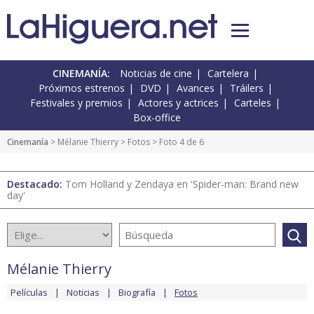
CINEMANÍA:
Noticias de cine
Cartelera
Próximos estrenos
DVD
Avances
Tráilers
Festivales y premios
Actores y actrices
Carteles
Box-office
Cinemanía
>
Mélanie Thierry
>
Fotos
> Foto 4 de 6
Destacado:
Tom Holland y Zendaya en 'Spider-man: Brand new
day'
Mélanie Thierry
Películas
Noticias
Biografía
Fotos