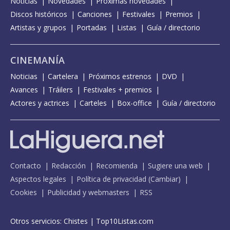
Noticias
Novedades
Próximas novedades
Discos históricos
Canciones
Festivales
Premios
Artistas y grupos
Portadas
Listas
Guía / directorio
CINEMANÍA
Noticias
Cartelera
Próximos estrenos
DVD
Avances
Tráilers
Festivales + premios
Actores y actrices
Carteles
Box-office
Guía / directorio
Contacto
Redacción
Recomienda
Sugiere una web
Aspectos legales
Política de privacidad
(
Cambiar
)
Cookies
Publicidad y webmasters
RSS
Otros servicios:
Chistes
|
Top10Listas.com