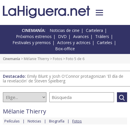
CINEMANÍA:
Noticias de cine
Cartelera
Próximos estrenos
DVD
Avances
Tráilers
Festivales y premios
Actores y actrices
Carteles
Box-office
Cinemanía
>
Mélanie Thierry
>
Fotos
> Foto 5 de 6
Destacado:
Emily Blunt y Josh O'Connor protagonizan 'El día de
la revelación' de Steven Spielberg
Mélanie Thierry
Películas
Noticias
Biografía
Fotos