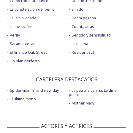
Cómo robar un banco
Una noche al año
La constelación del perro
El nido
La isla olvidada
Fiesta pagäna
La invitación
Cuenta atrás
Verity
Sentido y sensibilidad
Sacamantecas
La maleta
El final de Oak Street
Resident Evil
Un plan perfecto
CARTELERA DESTACADOS
Spider-man: Brand new day
La patrulla canina: La dino
película
El último mono
Mother Mary
ACTORES Y ACTRICES