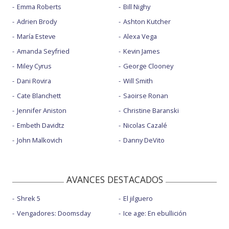
Emma Roberts
Bill Nighy
Adrien Brody
Ashton Kutcher
María Esteve
Alexa Vega
Amanda Seyfried
Kevin James
Miley Cyrus
George Clooney
Dani Rovira
Will Smith
Cate Blanchett
Saoirse Ronan
Jennifer Aniston
Christine Baranski
Embeth Davidtz
Nicolas Cazalé
John Malkovich
Danny DeVito
AVANCES DESTACADOS
Shrek 5
El jilguero
Vengadores: Doomsday
Ice age: En ebullición