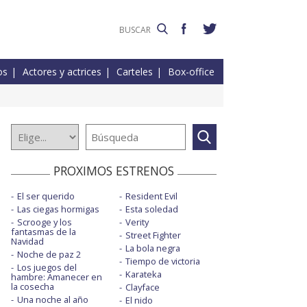
os
Actores y actrices
Carteles
Box-office
PROXIMOS ESTRENOS
El ser querido
Resident Evil
Las ciegas hormigas
Esta soledad
Scrooge y los
Verity
fantasmas de la
Street Fighter
Navidad
La bola negra
Noche de paz 2
Tiempo de victoria
Los juegos del
Karateka
hambre: Amanecer en
la cosecha
Clayface
Una noche al año
El nido