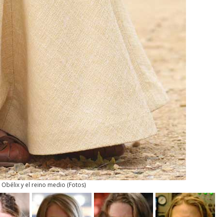
y Obélix y el reino medio
(
Fotos
)