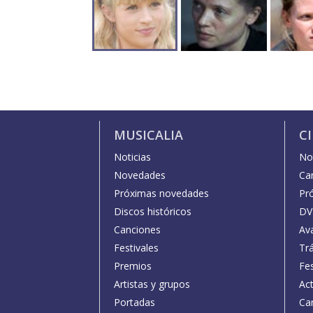
MUSICALIA
C
Noticias
Not
Novedades
Car
Próximas novedades
Pr
Discos históricos
DV
Canciones
Av
Festivales
Trá
Premios
Fe
Artistas y grupos
Act
Portadas
Car