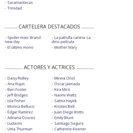
Sacamantecas
Trinidad
CARTELERA DESTACADOS
Spider-man: Brand
La patrulla canina: La
new day
dino película
El último mono
Mother Mary
ACTORES Y ACTRICES
Daisy Ridley
Mireia Oriol
Ana Rujas
Óscar Jaenada
Ben Foster
Kira Miró
Jeff Bridges
Naomi Watts
Isla Fisher
Salma Hayek
Monica Bellucci
Kristen Bell
Édgar Ramírez
Juan Diego Botto
Adriana Ozores
Emily Blunt
Ludacris
Santiago Segura
Uma Thurman
Catherine Keener