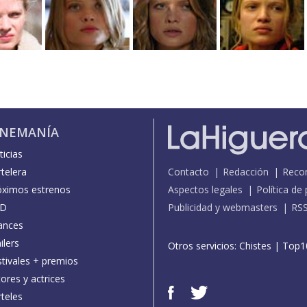
INEMANÍA
icias
telera
Contacto
Redacción
Reco
óximos estrenos
Aspectos legales
Política de
D
Publicidad y webmasters
RS
ances
ilers
Otros servicios:
Chistes
|
Top1
stivales + premios
ores y actrices
teles