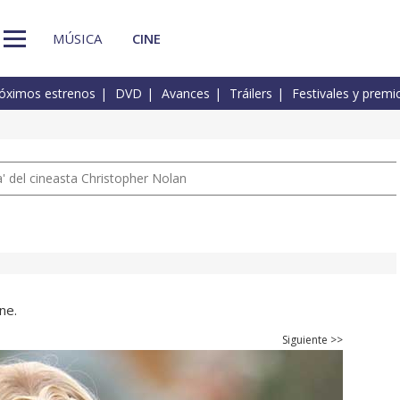
MÚSICA
CINE
óximos estrenos
DVD
Avances
Tráilers
Festivales y premi
 del cineasta Christopher Nolan
ne.
Siguiente >>