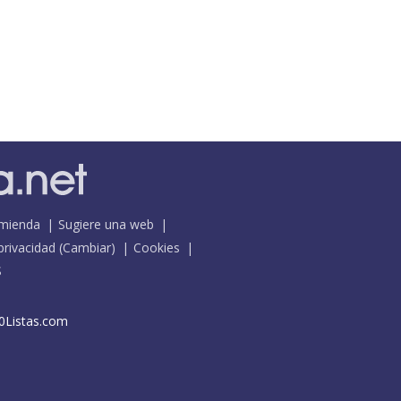
mienda
Sugiere una web
 privacidad
(
Cambiar
)
Cookies
S
0Listas.com