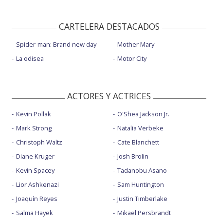
CARTELERA DESTACADOS
Spider-man: Brand new day
Mother Mary
La odisea
Motor City
ACTORES Y ACTRICES
Kevin Pollak
O'Shea Jackson Jr.
Mark Strong
Natalia Verbeke
Christoph Waltz
Cate Blanchett
Diane Kruger
Josh Brolin
Kevin Spacey
Tadanobu Asano
Lior Ashkenazi
Sam Huntington
Joaquín Reyes
Justin Timberlake
Salma Hayek
Mikael Persbrandt