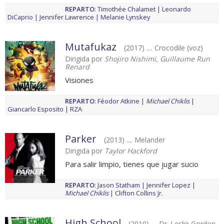
REPARTO
:
Timothée Chalamet
Leonardo
DiCaprio
Jennifer Lawrence
Melanie Lynskey
Mutafukaz
(2017) .... Crocodile (voz)
Dirigida por
Shojiro Nishimi, Guillaume Run
Renard
Visiones
REPARTO
:
Féodor Atkine
Michael Chiklis
Giancarlo Esposito
RZA
Parker
(2013) .... Melander
Dirigida por
Taylor Hackford
Para salir limpio, tienes que jugar sucio
REPARTO
:
Jason Statham
Jennifer Lopez
Michael Chiklis
Clifton Collins Jr.
High School
(2010) .... Dr. Leslie Gordon