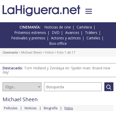
CINEMANÍA:
Noticias de cine
Cartelera
Próximos estrenos
DVD
Avances
Tráilers
Festivales y premios
Actores y actrices
Carteles
Box-office
Cinemanía
>
Michael Sheen
>
Fotos
> Foto 1 de 17
Destacado:
Tom Holland y Zendaya en 'Spider-man: Brand new
day'
Michael Sheen
Películas
Noticias
Biografía
Fotos