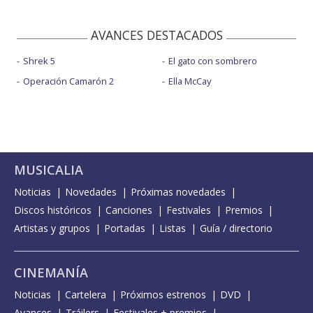
AVANCES DESTACADOS
Shrek 5
El gato con sombrero
Operación Camarón 2
Ella McCay
MUSICALIA
Noticias
Novedades
Próximas novedades
Discos históricos
Canciones
Festivales
Premios
Artistas y grupos
Portadas
Listas
Guía / directorio
CINEMANÍA
Noticias
Cartelera
Próximos estrenos
DVD
Avances
Tráilers
Festivales + premios