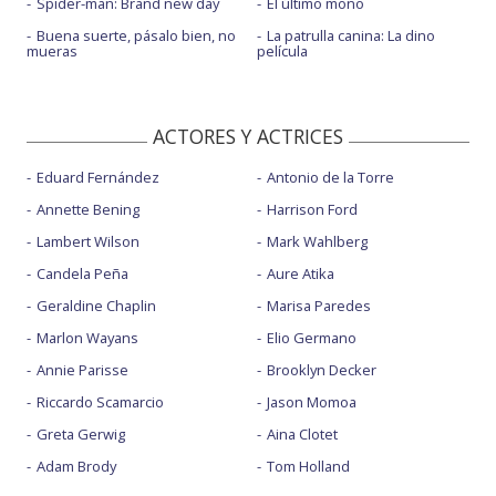
Spider-man: Brand new day
El último mono
Buena suerte, pásalo bien, no
La patrulla canina: La dino
mueras
película
ACTORES Y ACTRICES
Eduard Fernández
Antonio de la Torre
Annette Bening
Harrison Ford
Lambert Wilson
Mark Wahlberg
Candela Peña
Aure Atika
Geraldine Chaplin
Marisa Paredes
Marlon Wayans
Elio Germano
Annie Parisse
Brooklyn Decker
Riccardo Scamarcio
Jason Momoa
Greta Gerwig
Aina Clotet
Adam Brody
Tom Holland