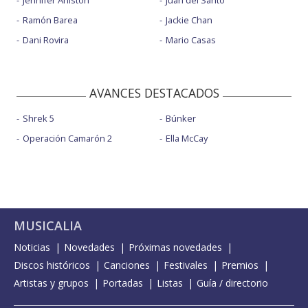
Jennifer Aniston
Juan del Santo
Ramón Barea
Jackie Chan
Dani Rovira
Mario Casas
AVANCES DESTACADOS
Shrek 5
Búnker
Operación Camarón 2
Ella McCay
MUSICALIA
Noticias
Novedades
Próximas novedades
Discos históricos
Canciones
Festivales
Premios
Artistas y grupos
Portadas
Listas
Guía / directorio