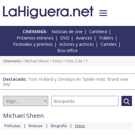
CINEMANÍA:
Noticias de cine
Cartelera
Próximos estrenos
DVD
Avances
Tráilers
Festivales y premios
Actores y actrices
Carteles
Box-office
Cinemanía
>
Michael Sheen
>
Fotos
> Foto 2 de 17
Destacado:
Tom Holland y Zendaya en 'Spider-man: Brand new
day'
Michael Sheen
Películas
Noticias
Biografía
Fotos