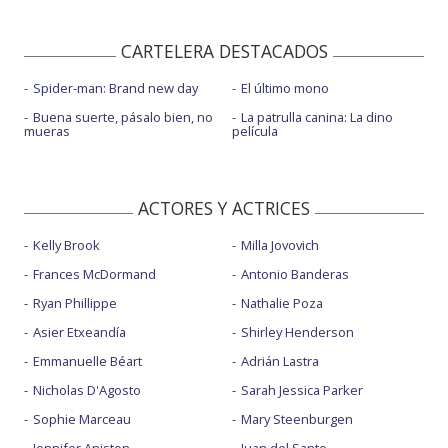
CARTELERA DESTACADOS
Spider-man: Brand new day
El último mono
Buena suerte, pásalo bien, no
La patrulla canina: La dino
mueras
película
ACTORES Y ACTRICES
Kelly Brook
Milla Jovovich
Frances McDormand
Antonio Banderas
Ryan Phillippe
Nathalie Poza
Asier Etxeandía
Shirley Henderson
Emmanuelle Béart
Adrián Lastra
Nicholas D'Agosto
Sarah Jessica Parker
Sophie Marceau
Mary Steenburgen