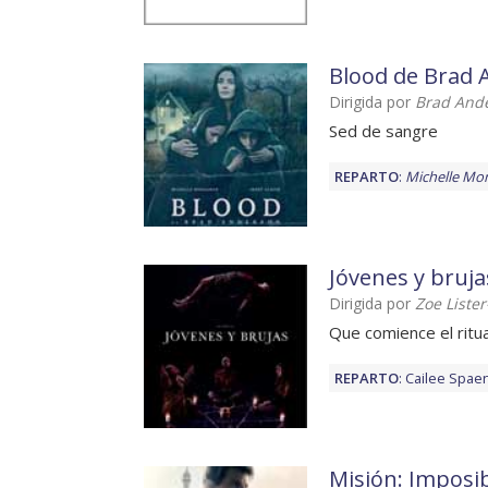
Blood de Brad
Dirigida por
Brad And
Sed de sangre
REPARTO
:
Michelle Mo
Jóvenes y bruja
Dirigida por
Zoe Lister
Que comience el ritua
REPARTO
:
Cailee Spae
Misión: Imposib