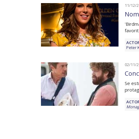
11/12/
Nomi
'Birdm
favori
ACTOR
Peter 
02/11/
Conc
Se est
protag
ACTOR
Monag