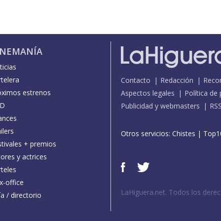
INEMANÍA
icias
telera
Contacto
Redacción
Reco
óximos estrenos
Aspectos legales
Política de
D
Publicidad y webmasters
RS
ances
ilers
Otros servicios:
Chistes
|
Top1
stivales + premios
ores y actrices
teles
x-office
LaHiguera.net. Todos los dere
a / directorio