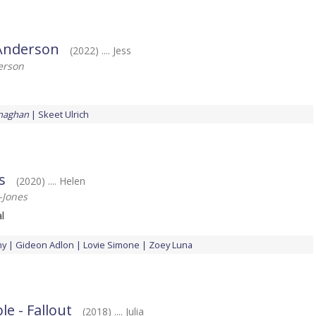
 Anderson
(2022) .... Jess
erson
naghan
Skeet Ulrich
s
(2020) .... Helen
-Jones
l
ny
Gideon Adlon
Lovie Simone
Zoey Luna
le - Fallout
(2018) .... Julia