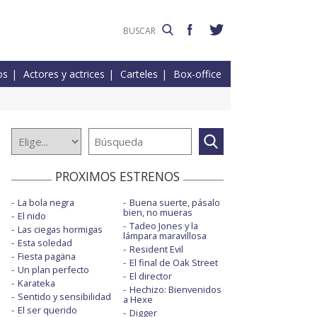
os
Actores y actrices
Carteles
Box-office
PROXIMOS ESTRENOS
La bola negra
Buena suerte, pásalo
bien, no mueras
El nido
Tadeo Jones y la
Las ciegas hormigas
lámpara maravillosa
Esta soledad
Resident Evil
Fiesta pagäna
El final de Oak Street
Un plan perfecto
El director
Karateka
Hechizo: Bienvenidos
Sentido y sensibilidad
a Hexe
El ser querido
Digger