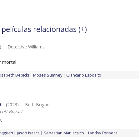
elículas relacionadas (
+
)
 .... Detective Williams
 mortal
lizabeth Debicki
Moses Sumney
Giancarlo Esposito
o
(2023) .... Beth Bogart
cott Bogart
t
naghan
Jason Isaacs
Sebastian Maniscalco
Lyndsy Fonseca