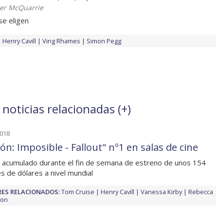
er McQuarrie
se eligen
Henry Cavill
Ving Rhames
Simon Pegg
noticias relacionadas (
+
)
2018
ón: Imposible - Fallout" nº1 en salas de cine
 acumulado durante el fin de semana de estreno de unos 154
es de dólares a nivel mundial
ES RELACIONADOS:
Tom Cruise
Henry Cavill
Vanessa Kirby
Rebecca
son