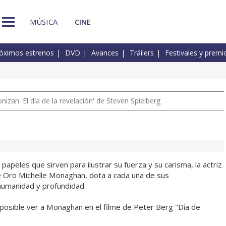
MÚSICA
CINE
óximos estrenos
DVD
Avances
Tráilers
Festivales y premi
izan 'El día de la revelación' de Steven Spielberg
 papeles que sirven para ilustrar su fuerza y su carisma, la actriz
 Oro Michelle Monaghan, dota a cada una de sus
humanidad y profundidad.
osible ver a Monaghan en el filme de Peter Berg "Día de