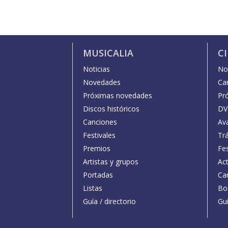
MUSICALIA
C
Noticias
Not
Novedades
Car
Próximas novedades
Pr
Discos históricos
DV
Canciones
Av
Festivales
Trá
Premios
Fe
Artistas y grupos
Act
Portadas
Car
Listas
Bo
Guía / directorio
Guí