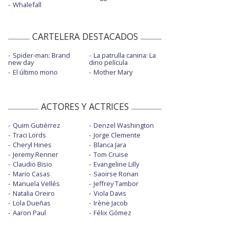
Whalefall
CARTELERA DESTACADOS
Spider-man: Brand
La patrulla canina: La
new day
dino película
El último mono
Mother Mary
ACTORES Y ACTRICES
Quim Gutiérrez
Denzel Washington
Traci Lords
Jorge Clemente
Cheryl Hines
Blanca Jara
Jeremy Renner
Tom Cruise
Claudio Bisio
Evangeline Lilly
Mario Casas
Saoirse Ronan
Manuela Vellés
Jeffrey Tambor
Natalia Oreiro
Viola Davis
Lola Dueñas
Irène Jacob
Aaron Paul
Félix Gómez