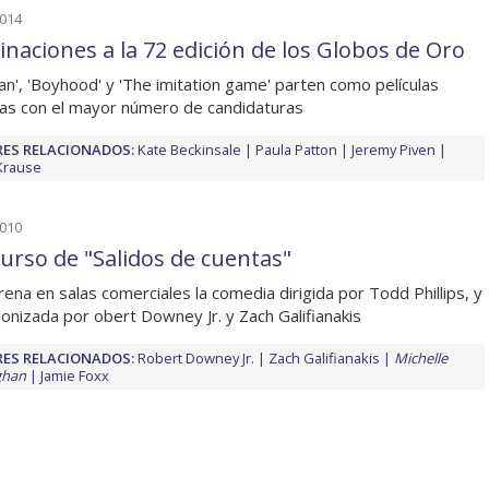
2014
naciones a la 72 edición de los Globos de Oro
an', 'Boyhood' y 'The imitation game' parten como películas
tas con el mayor número de candidaturas
ES RELACIONADOS:
Kate Beckinsale
Paula Patton
Jeremy Piven
Krause
2010
urso de "Salidos de cuentas"
rena en salas comerciales la comedia dirigida por Todd Phillips, y
onizada por obert Downey Jr. y Zach Galifianakis
ES RELACIONADOS:
Robert Downey Jr.
Zach Galifianakis
Michelle
han
Jamie Foxx