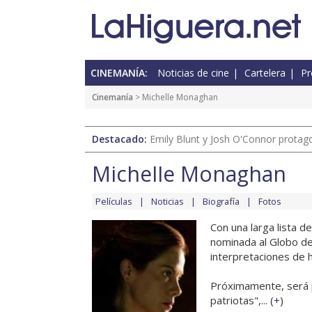
CINEMANÍA:
Noticias de cine
Cartelera
Pr
Cinemanía
> Michelle Monaghan
Destacado:
Emily Blunt y Josh O'Connor protagon
Michelle Monaghan
Películas
Noticias
Biografía
Fotos
Con una larga lista de
nominada al Globo de
interpretaciones de 
Próximamente, será p
patriotas",... (
+
)