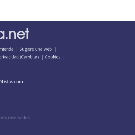
mienda
Sugiere una web
 privacidad
(
Cambiar
)
Cookies
S
0Listas.com
chos reservados