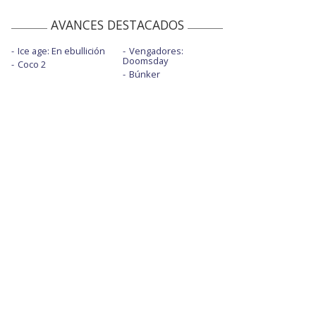
AVANCES DESTACADOS
Ice age: En ebullición
Vengadores:
Doomsday
Coco 2
Búnker