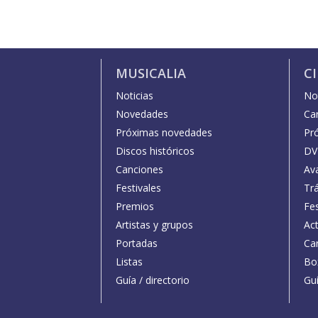
MUSICALIA
C
Noticias
Not
Novedades
Car
Próximas novedades
Pr
Discos históricos
DV
Canciones
Av
Festivales
Trá
Premios
Fe
Artistas y grupos
Act
Portadas
Car
Listas
Bo
Guía / directorio
Guí