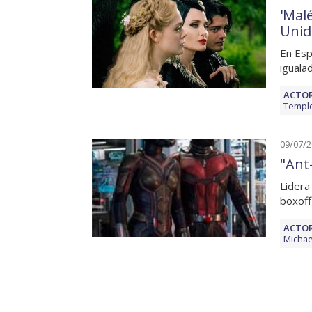
'Mal
Unid
En Esp
igualad
ACTOR
Templ
09/07/
"Ant
Lidera
boxoff
ACTOR
Michae