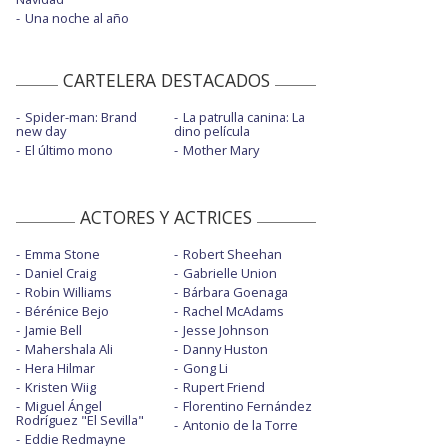
Una noche al año
CARTELERA DESTACADOS
Spider-man: Brand
La patrulla canina: La
new day
dino película
El último mono
Mother Mary
ACTORES Y ACTRICES
Emma Stone
Robert Sheehan
Daniel Craig
Gabrielle Union
Robin Williams
Bárbara Goenaga
Bérénice Bejo
Rachel McAdams
Jamie Bell
Jesse Johnson
Mahershala Ali
Danny Huston
Hera Hilmar
Gong Li
Kristen Wiig
Rupert Friend
Miguel Ángel
Florentino Fernández
Rodríguez "El Sevilla"
Antonio de la Torre
Eddie Redmayne