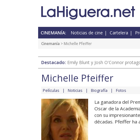
CINEMANÍA:
Noticias de cine
Cartelera
Pr
Cinemanía
> Michelle Pfeiffer
Destacado:
Emily Blunt y Josh O'Connor protagon
Michelle Pfeiffer
Películas
Noticias
Biografía
Fotos
La ganadora del Pre
Oscar de la Academia,
con su impresionante
décadas. Pfeiffer ha 