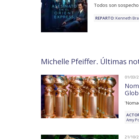
Todos son sospecho
REPARTO
:
Kenneth Br
Michelle Pfeiffer. Últimas not
01/03/
Nomi
Glob
'Nomad
ACTOR
Amy P
21/10/