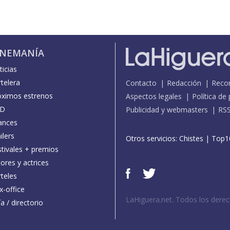
INEMANÍA
icias
telera
Contacto
Redacción
Reco
óximos estrenos
Aspectos legales
Política de
D
Publicidad y webmasters
RS
ances
ilers
Otros servicios:
Chistes
|
Top1
stivales + premios
ores y actrices
teles
x-office
LaHiguera.net. Todos los dere
a / directorio