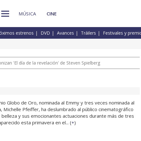
MÚSICA
CINE
óximos estrenos
DVD
Avances
Tráilers
Festivales y premi
izan 'El día de la revelación' de Steven Spielberg
mio Globo de Oro, nominada al Emmy y tres veces nominada al
 Michelle Pfeiffer, ha deslumbrado al público cinematográfico
 belleza y sus emocionantes actuaciones durante más de tres
aparecido esta primavera en el... (
+
)