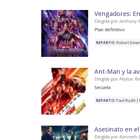
Vengadores: E
Dirigida por
Anthony R
Plan definitivo
REPARTO
:
Robert Downe
Ant-Man y la av
Dirigida por
Peyton R
Secuela
REPARTO
:
Paul Rudd
Asesinato en el
Dirigida por
Kenneth 