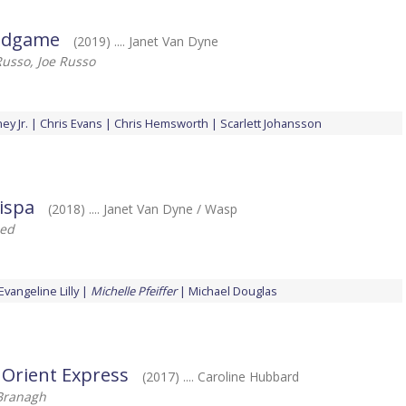
ndgame
(2019) .... Janet Van Dyne
usso, Joe Russo
y Jr.
Chris Evans
Chris Hemsworth
Scarlett Johansson
ispa
(2018) .... Janet Van Dyne / Wasp
eed
Evangeline Lilly
Michelle Pfeiffer
Michael Douglas
 Orient Express
(2017) .... Caroline Hubbard
Branagh