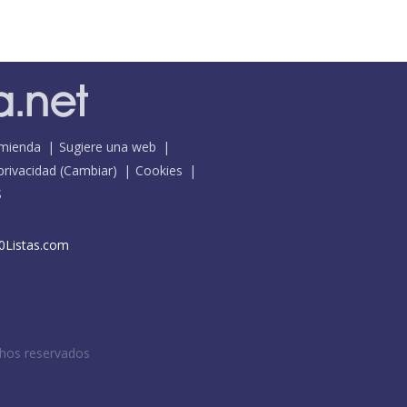
mienda
Sugiere una web
 privacidad
(
Cambiar
)
Cookies
S
0Listas.com
chos reservados