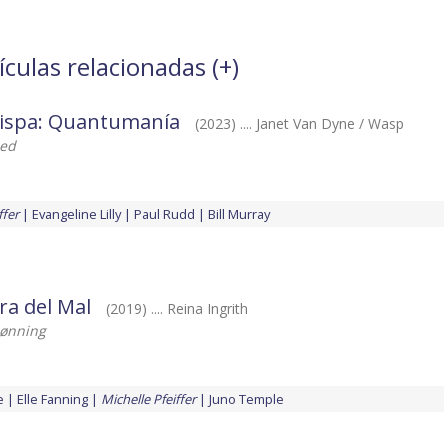
ículas relacionadas (
+
)
vispa: Quantumanía
(2023) .... Janet Van Dyne / Wasp
eed
ffer
Evangeline Lilly
Paul Rudd
Bill Murray
ra del Mal
(2019) .... Reina Ingrith
Rønning
e
Elle Fanning
Michelle Pfeiffer
Juno Temple