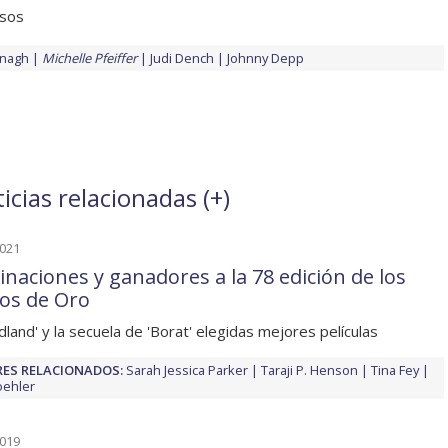
sos
anagh
Michelle Pfeiffer
Judi Dench
Johnny Depp
icias relacionadas (
+
)
2021
naciones y ganadores a la 78 edición de los
os de Oro
land' y la secuela de 'Borat' elegidas mejores películas
ES RELACIONADOS:
Sarah Jessica Parker
Taraji P. Henson
Tina Fey
oehler
2019