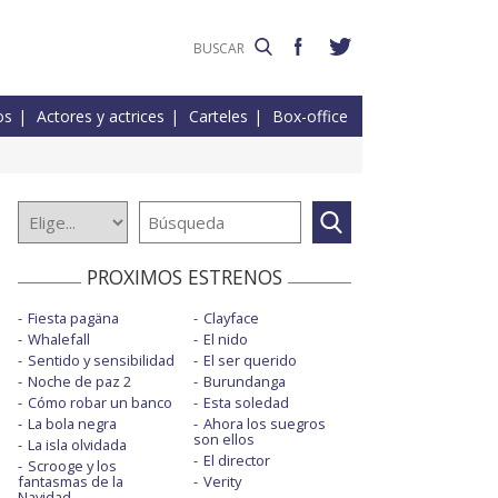
os
Actores y actrices
Carteles
Box-office
PROXIMOS ESTRENOS
Fiesta pagäna
Clayface
Whalefall
El nido
Sentido y sensibilidad
El ser querido
Noche de paz 2
Burundanga
Cómo robar un banco
Esta soledad
La bola negra
Ahora los suegros
son ellos
La isla olvidada
El director
Scrooge y los
fantasmas de la
Verity
Navidad