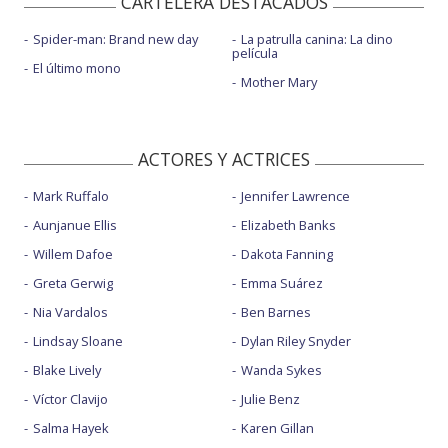
CARTELERA DESTACADOS
Spider-man: Brand new day
La patrulla canina: La dino
película
El último mono
Mother Mary
ACTORES Y ACTRICES
Mark Ruffalo
Jennifer Lawrence
Aunjanue Ellis
Elizabeth Banks
Willem Dafoe
Dakota Fanning
Greta Gerwig
Emma Suárez
Nia Vardalos
Ben Barnes
Lindsay Sloane
Dylan Riley Snyder
Blake Lively
Wanda Sykes
Víctor Clavijo
Julie Benz
Salma Hayek
Karen Gillan