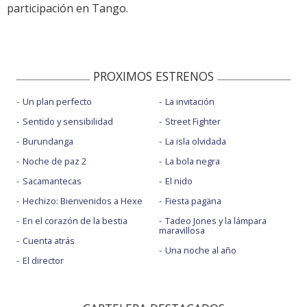
participación en Tango.
PROXIMOS ESTRENOS
Un plan perfecto
La invitación
Sentido y sensibilidad
Street Fighter
Burundanga
La isla olvidada
Noche de paz 2
La bola negra
Sacamantecas
El nido
Hechizo: Bienvenidos a Hexe
Fiesta pagäna
En el corazón de la bestia
Tadeo Jones y la lámpara
maravillosa
Cuenta atrás
Una noche al año
El director