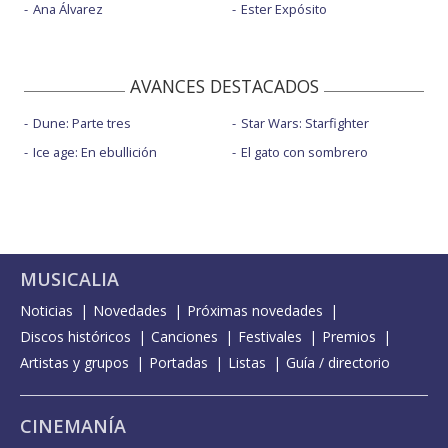
Ana Álvarez
Ester Expósito
AVANCES DESTACADOS
Dune: Parte tres
Star Wars: Starfighter
Ice age: En ebullición
El gato con sombrero
MUSICALIA
Noticias
Novedades
Próximas novedades
Discos históricos
Canciones
Festivales
Premios
Artistas y grupos
Portadas
Listas
Guía / directorio
CINEMANÍA