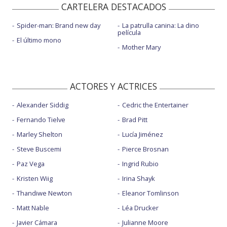
CARTELERA DESTACADOS
Spider-man: Brand new day
La patrulla canina: La dino
película
El último mono
Mother Mary
ACTORES Y ACTRICES
Alexander Siddig
Cedric the Entertainer
Fernando Tielve
Brad Pitt
Marley Shelton
Lucía Jiménez
Steve Buscemi
Pierce Brosnan
Paz Vega
Ingrid Rubio
Kristen Wiig
Irina Shayk
Thandiwe Newton
Eleanor Tomlinson
Matt Nable
Léa Drucker
Javier Cámara
Julianne Moore