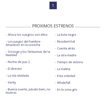
1
PROXIMOS ESTRENOS
Ahora los suegros son ellos
La bola negra
Los juegos del hambre:
Resident Evil
Amanecer en la cosecha
Cuenta atrás
Scrooge y los fantasmas de la
Navidad
La otra madre
Noche de paz 2
Tiempo de victoria
El director
La maleta
La isla olvidada
Esta soledad
Verity
Whalefall
Buena suerte, pásalo bien, no
En la zona gris
mueras