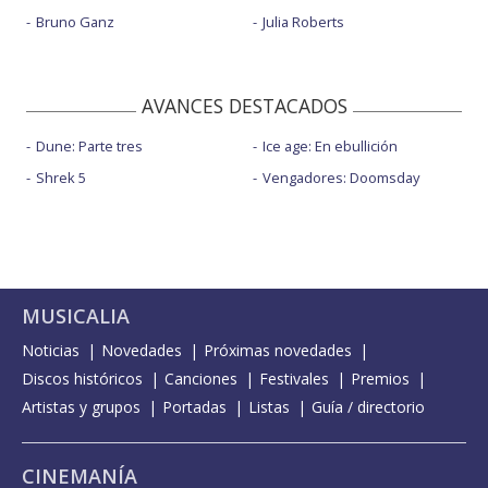
Bruno Ganz
Julia Roberts
AVANCES DESTACADOS
Dune: Parte tres
Ice age: En ebullición
Shrek 5
Vengadores: Doomsday
MUSICALIA
Noticias
Novedades
Próximas novedades
Discos históricos
Canciones
Festivales
Premios
Artistas y grupos
Portadas
Listas
Guía / directorio
CINEMANÍA