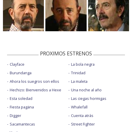
PROXIMOS ESTRENOS
Clayface
La bola negra
Burundanga
Trinidad
Ahora los suegros son ellos
La maleta
Hechizo: Bienvenidos a Hexe
Una noche al año
Esta soledad
Las ciegas hormigas
Fiesta pagäna
Whalefall
Digger
Cuenta atrás
Sacamantecas
Street Fighter