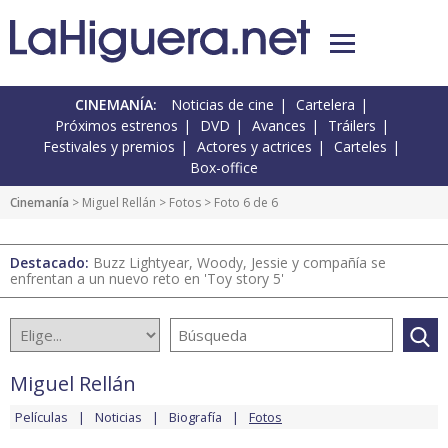
CINEMANÍA:
Noticias de cine
Cartelera
Próximos estrenos
DVD
Avances
Tráilers
Festivales y premios
Actores y actrices
Carteles
Box-office
Cinemanía
>
Miguel Rellán
>
Fotos
> Foto 6 de 6
Destacado:
Buzz Lightyear, Woody, Jessie y compañía se
enfrentan a un nuevo reto en 'Toy story 5'
Miguel Rellán
Películas
Noticias
Biografía
Fotos