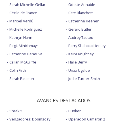
Sarah Michelle Gellar
Odette Annable
Cécile de France
Cate Blanchett
Maribel Verdú
Catherine Keener
Michelle Rodriguez
Gerard Butler
Kathryn Hahn
Audrey Tautou
Birgit Minichmayr
Barry Shabaka Henley
Catherine Deneuve
Keira Knightley
Callan McAuliffe
Halle Berry
Colin Firth
Unax Ugalde
Sarah Paulson
Jodie Turner-Smith
AVANCES DESTACADOS
Shrek 5
Búnker
Vengadores: Doomsday
Operación Camarón 2