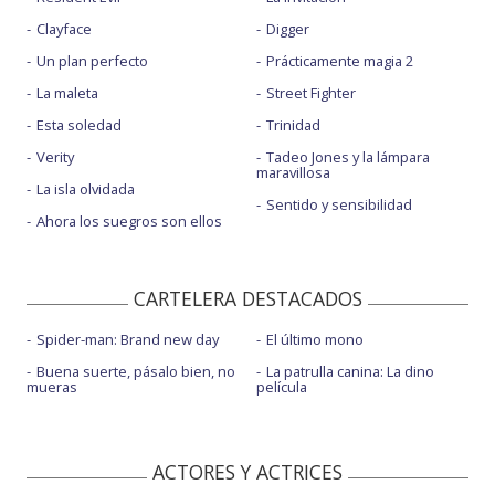
Clayface
Digger
Un plan perfecto
Prácticamente magia 2
La maleta
Street Fighter
Esta soledad
Trinidad
Verity
Tadeo Jones y la lámpara
maravillosa
La isla olvidada
Sentido y sensibilidad
Ahora los suegros son ellos
CARTELERA DESTACADOS
Spider-man: Brand new day
El último mono
Buena suerte, pásalo bien, no
La patrulla canina: La dino
mueras
película
ACTORES Y ACTRICES