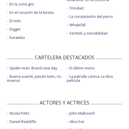
En la zona gris
Trinidad
En el corazón de la bestia
La constelación del perro
El nido
Whalefall
Digger
Sentido y sensibilidad
Karateka
CARTELERA DESTACADOS
Spider-man: Brand new day
El último mono
Buena suerte, pásalo bien, no
La patrulla canina: La dino
mueras
película
ACTORES Y ACTRICES
Nicola Peltz
John Malkovich
Daniel Radcliffe
Alice Eve