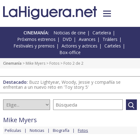
CINEMANÍA:
Noticias de cine
Cartelera
Próximos estrenos
DVD
Avances
Tráilers
Festivales y premios
Actores y actrices
Carteles
Box-office
Cinemanía
>
Mike Myers
>
Fotos
> Foto 2 de 2
Destacado:
Buzz Lightyear, Woody, Jessie y compañía se
enfrentan a un nuevo reto en 'Toy story 5'
Mike Myers
Películas
Noticias
Biografía
Fotos