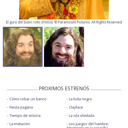
El gurú del buen rollo
(
Fotos
). © Paramount Pictures. All Rights Reserved
PROXIMOS ESTRENOS
Cómo robar un banco
La bola negra
Fiesta pagäna
Clayface
Tiempo de victoria
La isla olvidada
La invitación
Los juegos del hambre:
Amanecer en la cosecha