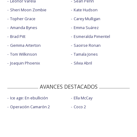
Leonor Varela
Sean Penn
Sheri Moon Zombie
Kate Hudson
Topher Grace
Carey Mulligan
Amanda Bynes
Emma Suárez
Brad Pitt
Esmeralda Pimentel
Gemma Arterton
Saoirse Ronan
Tom Wilkinson
Tamala Jones
Joaquin Phoenix
Silvia Abril
AVANCES DESTACADOS
Ice age: En ebullición
Ella McCay
Operación Camarón 2
Coco 2