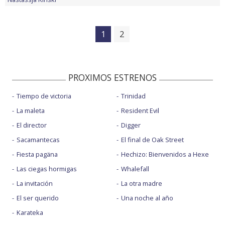
1
2
PROXIMOS ESTRENOS
Tiempo de victoria
Trinidad
La maleta
Resident Evil
El director
Digger
Sacamantecas
El final de Oak Street
Fiesta pagäna
Hechizo: Bienvenidos a Hexe
Las ciegas hormigas
Whalefall
La invitación
La otra madre
El ser querido
Una noche al año
Karateka