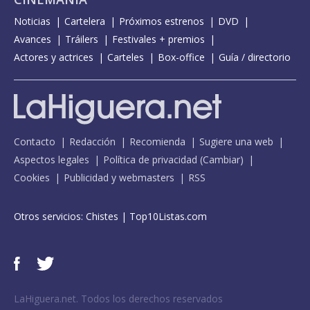
Noticias
Cartelera
Próximos estrenos
DVD
Avances
Tráilers
Festivales + premios
Actores y actrices
Carteles
Box-office
Guía / directorio
Contacto
Redacción
Recomienda
Sugiere una web
Aspectos legales
Política de privacidad
(
Cambiar
)
Cookies
Publicidad y webmasters
RSS
Otros servicios:
Chistes
|
Top10Listas.com
LaHiguera.net. Todos los derechos reservados