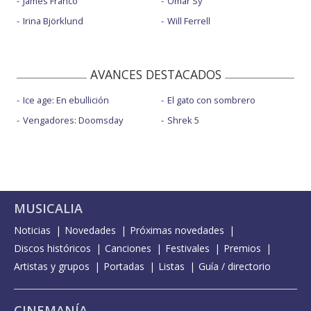
James Franco
Omar Sy
Irina Björklund
Will Ferrell
AVANCES DESTACADOS
Ice age: En ebullición
El gato con sombrero
Vengadores: Doomsday
Shrek 5
MUSICALIA
Noticias
Novedades
Próximas novedades
Discos históricos
Canciones
Festivales
Premios
Artistas y grupos
Portadas
Listas
Guía / directorio
CINEMANÍA