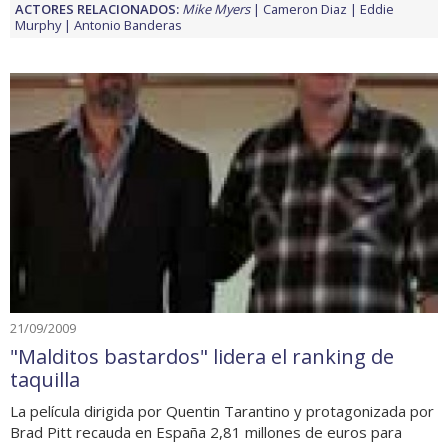
ACTORES RELACIONADOS:
Mike Myers
Cameron Diaz
Eddie
Murphy
Antonio Banderas
21/09/2009
"Malditos bastardos" lidera el ranking de
taquilla
La película dirigida por Quentin Tarantino y protagonizada por
Brad Pitt recauda en España 2,81 millones de euros para