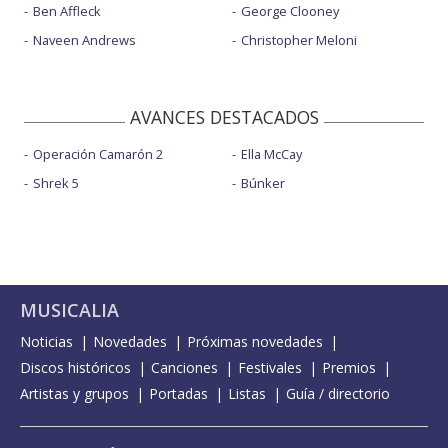
Ben Affleck
George Clooney
Naveen Andrews
Christopher Meloni
AVANCES DESTACADOS
Operación Camarón 2
Ella McCay
Shrek 5
Búnker
MUSICALIA
Noticias
Novedades
Próximas novedades
Discos históricos
Canciones
Festivales
Premios
Artistas y grupos
Portadas
Listas
Guía / directorio