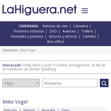
CINEMANÍA:
Noticias de cine
Cartelera
Próximos estrenos
DVD
Avances
Tráilers
Festivales y premios
Actores y actrices
Carteles
Box-office
Cinemanía
> Mike Vogel
Destacado:
Emily Blunt y Josh O'Connor protagonizan 'El día de
la revelación' de Steven Spielberg
Mike Vogel
Películas
Noticias
Biografía
Fotos