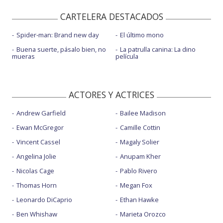
CARTELERA DESTACADOS
Spider-man: Brand new day
El último mono
Buena suerte, pásalo bien, no
La patrulla canina: La dino
mueras
película
ACTORES Y ACTRICES
Andrew Garfield
Bailee Madison
Ewan McGregor
Camille Cottin
Vincent Cassel
Magaly Solier
Angelina Jolie
Anupam Kher
Nicolas Cage
Pablo Rivero
Thomas Horn
Megan Fox
Leonardo DiCaprio
Ethan Hawke
Ben Whishaw
Marieta Orozco