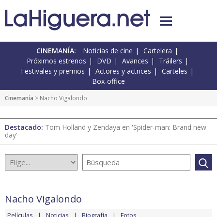
CINEMANÍA:
Noticias de cine
Cartelera
Próximos estrenos
DVD
Avances
Tráilers
Festivales y premios
Actores y actrices
Carteles
Box-office
Cinemanía
> Nacho Vigalondo
Destacado:
Tom Holland y Zendaya en 'Spider-man: Brand new
day'
Nacho Vigalondo
Películas
Noticias
Biografía
Fotos