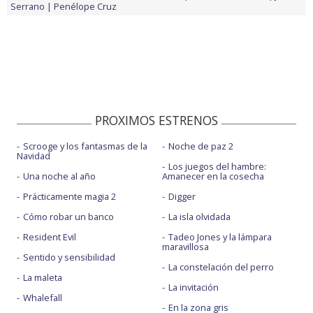
Serrano
Penélope Cruz
PROXIMOS ESTRENOS
Scrooge y los fantasmas de la
Noche de paz 2
Navidad
Los juegos del hambre:
Una noche al año
Amanecer en la cosecha
Prácticamente magia 2
Digger
Cómo robar un banco
La isla olvidada
Resident Evil
Tadeo Jones y la lámpara
maravillosa
Sentido y sensibilidad
La constelación del perro
La maleta
La invitación
Whalefall
En la zona gris