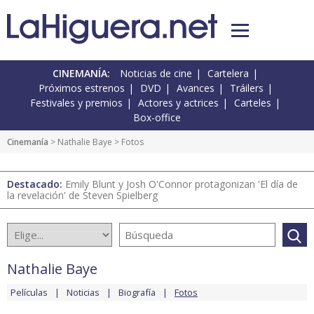
CINEMANÍA:
Noticias de cine
Cartelera
Próximos estrenos
DVD
Avances
Tráilers
Festivales y premios
Actores y actrices
Carteles
Box-office
Cinemanía
>
Nathalie Baye
> Fotos
Destacado:
Emily Blunt y Josh O'Connor protagonizan 'El día de
la revelación' de Steven Spielberg
Nathalie Baye
Películas
Noticias
Biografía
Fotos