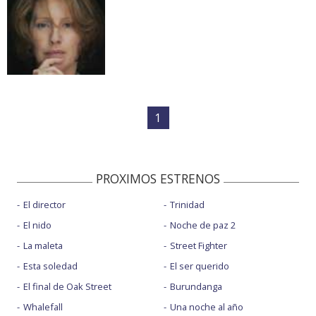
1
PROXIMOS ESTRENOS
El director
Trinidad
El nido
Noche de paz 2
La maleta
Street Fighter
Esta soledad
El ser querido
El final de Oak Street
Burundanga
Whalefall
Una noche al año