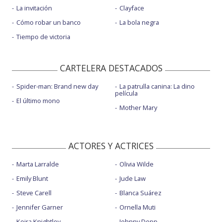
La invitación
Clayface
Cómo robar un banco
La bola negra
Tiempo de victoria
CARTELERA DESTACADOS
Spider-man: Brand new day
La patrulla canina: La dino
película
El último mono
Mother Mary
ACTORES Y ACTRICES
Marta Larralde
Olivia Wilde
Emily Blunt
Jude Law
Steve Carell
Blanca Suárez
Jennifer Garner
Ornella Muti
Keira Knightley
Johnny Depp