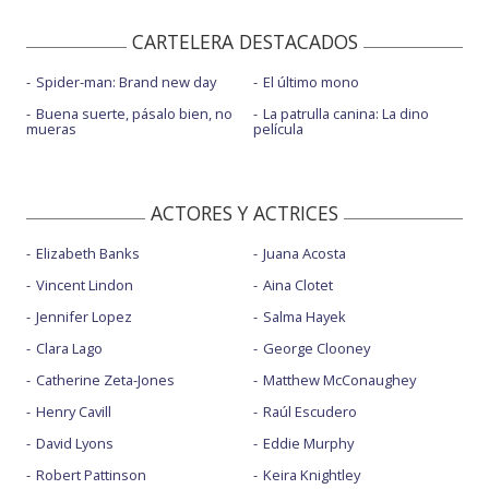
CARTELERA DESTACADOS
Spider-man: Brand new day
El último mono
Buena suerte, pásalo bien, no
La patrulla canina: La dino
mueras
película
ACTORES Y ACTRICES
Elizabeth Banks
Juana Acosta
Vincent Lindon
Aina Clotet
Jennifer Lopez
Salma Hayek
Clara Lago
George Clooney
Catherine Zeta-Jones
Matthew McConaughey
Henry Cavill
Raúl Escudero
David Lyons
Eddie Murphy
Robert Pattinson
Keira Knightley