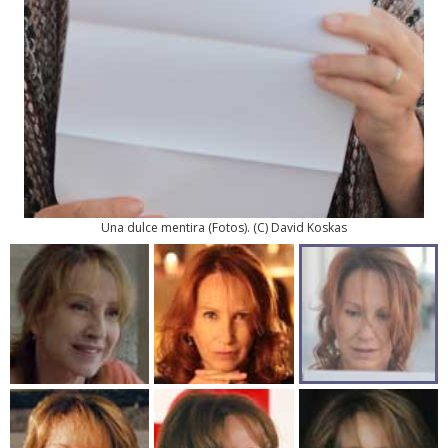
Una dulce mentira
(
Fotos
). (C) David Koskas