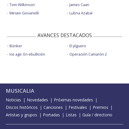
Tom Wilkinson
James Caan
Miriam Giovanelli
Lubna Azabal
AVANCES DESTACADOS
Búnker
El jilguero
Ice age: En ebullición
Operación Camarón 2
MUSICALIA
Noticias
Novedades
Próximas novedades
Discos históricos
Canciones
Festivales
Premios
Artistas y grupos
Portadas
Listas
Guía / directorio