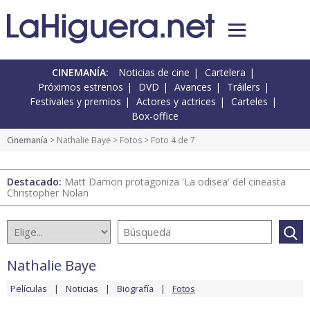
CINEMANÍA:
Noticias de cine
Cartelera
Próximos estrenos
DVD
Avances
Tráilers
Festivales y premios
Actores y actrices
Carteles
Box-office
Cinemanía
>
Nathalie Baye
>
Fotos
> Foto 4 de 7
Destacado:
Matt Damon protagoniza 'La odisea' del cineasta
Christopher Nolan
Nathalie Baye
Películas
Noticias
Biografía
Fotos