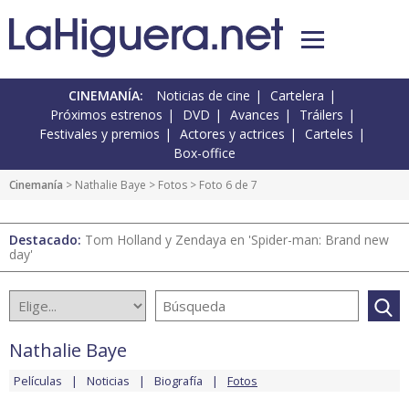
CINEMANÍA:
Noticias de cine
Cartelera
Próximos estrenos
DVD
Avances
Tráilers
Festivales y premios
Actores y actrices
Carteles
Box-office
Cinemanía
>
Nathalie Baye
>
Fotos
> Foto 6 de 7
Destacado:
Tom Holland y Zendaya en 'Spider-man: Brand new
day'
Nathalie Baye
Películas
Noticias
Biografía
Fotos