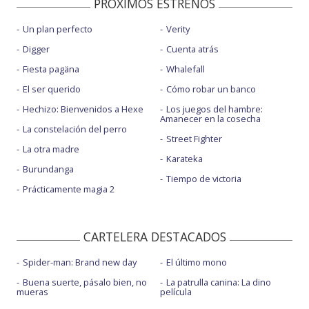
PROXIMOS ESTRENOS
Un plan perfecto
Verity
Digger
Cuenta atrás
Fiesta pagäna
Whalefall
El ser querido
Cómo robar un banco
Hechizo: Bienvenidos a Hexe
Los juegos del hambre:
Amanecer en la cosecha
La constelación del perro
Street Fighter
La otra madre
Karateka
Burundanga
Tiempo de victoria
Prácticamente magia 2
CARTELERA DESTACADOS
Spider-man: Brand new day
El último mono
Buena suerte, pásalo bien, no
La patrulla canina: La dino
mueras
película