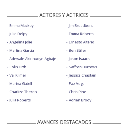
ACTORES Y ACTRICES
Emma Mackey
Jim Broadbent
Julie Delpy
Emma Roberts
Angelina Jolie
Ernesto Alterio
Martina García
Ben Stiller
Adewale Akinnuoye-Agbaje
Jason Isaacs
Colin Firth
Saffron Burrows
Val Kilmer
Jessica Chastain
Marina Gatell
Paz Vega
Charlize Theron
Chris Pine
Julia Roberts
Adrien Brody
AVANCES DESTACADOS