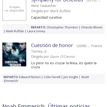
(2010) ....
Rene Faubacher
Dirigida por
Mark Ruffalo
Capacidad curativa
REPARTO
:
Christopher Thornton
Orlando Bloom
Mark Ruffalo
Laura Linney
Cuestión de honor
(2008) .... Francis
Tierney, Jr.
Dirigida por
Gavin O'Connor
Lo peor no es cruzar la línea, es quien la
cruza
REPARTO
:
Edward Norton
Colin Farrell
Jon Voight
Noah
Emmerich
Noah Emmerich. Últimas noticias