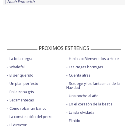
Noah Emmerich
PROXIMOS ESTRENOS
La bola negra
Hechizo: Bienvenidos a Hexe
Whalefall
Las ciegas hormigas
El ser querido
Cuenta atrás
Un plan perfecto
Scrooge y los fantasmas de la
Navidad
En la zona gris
Una noche al año
Sacamantecas
En el corazón de la bestia
Cómo robar un banco
La isla olvidada
La constelación del perro
El nido
El director