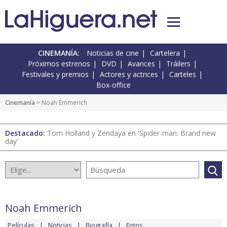
CINEMANÍA:
Noticias de cine
Cartelera
Próximos estrenos
DVD
Avances
Tráilers
Festivales y premios
Actores y actrices
Carteles
Box-office
Cinemanía
> Noah Emmerich
Destacado:
Tom Holland y Zendaya en 'Spider-man: Brand new
day'
Noah Emmerich
Películas
Noticias
Biografía
Fotos