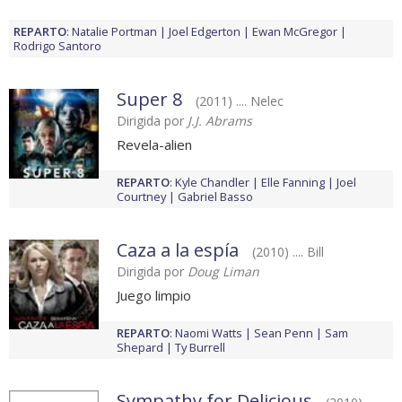
REPARTO
:
Natalie Portman
Joel Edgerton
Ewan McGregor
Rodrigo Santoro
Super 8
(2011) .... Nelec
Dirigida por
J.J. Abrams
Revela-alien
REPARTO
:
Kyle Chandler
Elle Fanning
Joel
Courtney
Gabriel Basso
Caza a la espía
(2010) .... Bill
Dirigida por
Doug Liman
Juego limpio
REPARTO
:
Naomi Watts
Sean Penn
Sam
Shepard
Ty Burrell
Sympathy for Delicious