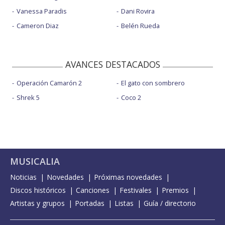
Vanessa Paradis
Dani Rovira
Cameron Diaz
Belén Rueda
AVANCES DESTACADOS
Operación Camarón 2
El gato con sombrero
Shrek 5
Coco 2
MUSICALIA
Noticias
Novedades
Próximas novedades
Discos históricos
Canciones
Festivales
Premios
Artistas y grupos
Portadas
Listas
Guía / directorio