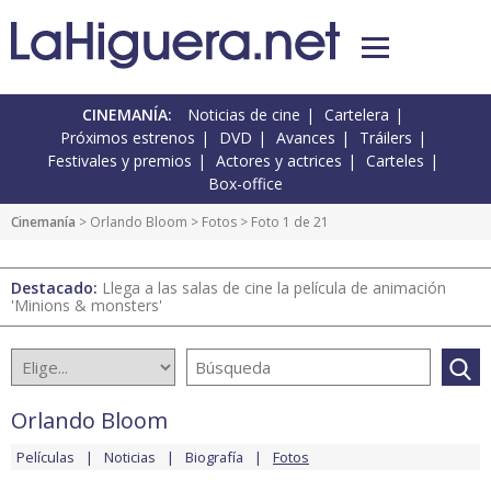
CINEMANÍA:
Noticias de cine
Cartelera
Próximos estrenos
DVD
Avances
Tráilers
Festivales y premios
Actores y actrices
Carteles
Box-office
Cinemanía
>
Orlando Bloom
>
Fotos
> Foto 1 de 21
Destacado:
Llega a las salas de cine la película de animación
'Minions & monsters'
Orlando Bloom
Películas
Noticias
Biografía
Fotos