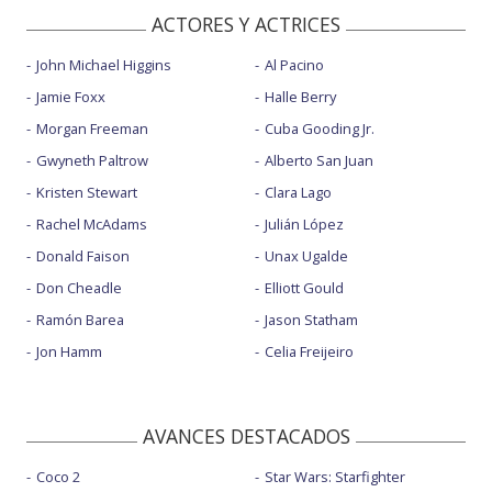
ACTORES Y ACTRICES
John Michael Higgins
Al Pacino
Jamie Foxx
Halle Berry
Morgan Freeman
Cuba Gooding Jr.
Gwyneth Paltrow
Alberto San Juan
Kristen Stewart
Clara Lago
Rachel McAdams
Julián López
Donald Faison
Unax Ugalde
Don Cheadle
Elliott Gould
Ramón Barea
Jason Statham
Jon Hamm
Celia Freijeiro
AVANCES DESTACADOS
Coco 2
Star Wars: Starfighter