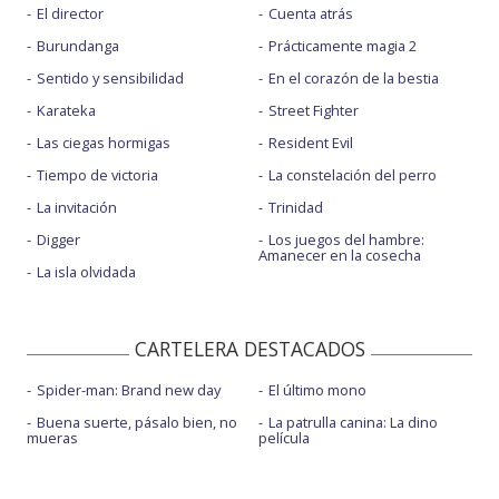
El director
Cuenta atrás
Burundanga
Prácticamente magia 2
Sentido y sensibilidad
En el corazón de la bestia
Karateka
Street Fighter
Las ciegas hormigas
Resident Evil
Tiempo de victoria
La constelación del perro
La invitación
Trinidad
Digger
Los juegos del hambre:
Amanecer en la cosecha
La isla olvidada
CARTELERA DESTACADOS
Spider-man: Brand new day
El último mono
Buena suerte, pásalo bien, no
La patrulla canina: La dino
mueras
película