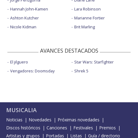
Hannah John-Kamen
Lara Robinson
Ashton Kutcher
Marianne Fortier
Nicole Kidman
Brit Marling
AVANCES DESTACADOS
El jilguero
Star Wars: Starfighter
Vengadores: Doomsday
Shrek 5
MUSICALIA
Noticias
Novedades
Próximas novedades
Discos históricos
Canciones
Festivales
Premios
Artistas y grupos
Portadas
Listas
Guía / directorio