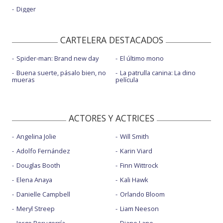
Digger
CARTELERA DESTACADOS
Spider-man: Brand new day
El último mono
Buena suerte, pásalo bien, no
La patrulla canina: La dino
mueras
película
ACTORES Y ACTRICES
Angelina Jolie
Will Smith
Adolfo Fernández
Karin Viard
Douglas Booth
Finn Wittrock
Elena Anaya
Kali Hawk
Danielle Campbell
Orlando Bloom
Meryl Streep
Liam Neeson
Jorge Perugorría
Diane Lane