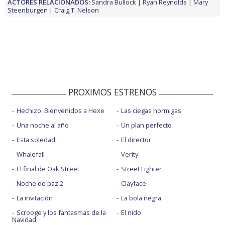
ACTORES RELACIONADOS:
Sandra Bullock
Ryan Reynolds
Mary
Steenburgen
Craig T. Nelson
PROXIMOS ESTRENOS
Hechizo: Bienvenidos a Hexe
Las ciegas hormigas
Una noche al año
Un plan perfecto
Esta soledad
El director
Whalefall
Verity
El final de Oak Street
Street Fighter
Noche de paz 2
Clayface
La invitación
La bola negra
Scrooge y los fantasmas de la
El nido
Navidad