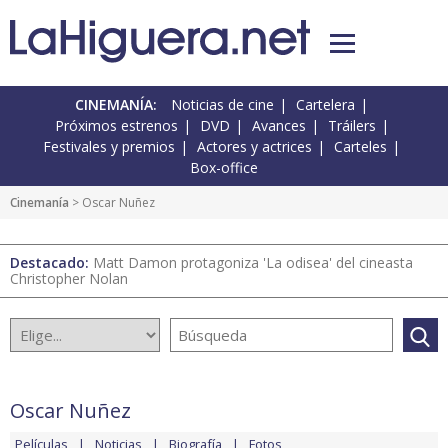
CINEMANÍA:
Noticias de cine
Cartelera
Próximos estrenos
DVD
Avances
Tráilers
Festivales y premios
Actores y actrices
Carteles
Box-office
Cinemanía
> Oscar Nuñez
Destacado:
Matt Damon protagoniza 'La odisea' del cineasta
Christopher Nolan
Oscar Nuñez
Películas
Noticias
Biografía
Fotos