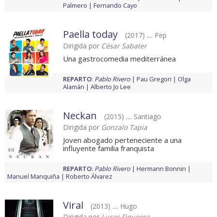
Palmero
Fernando Cayo
Paella today
(2017) .... Pep
Dirigida por
César Sabater
Una gastrocomedia mediterránea
REPARTO
:
Pablo Rivero
Pau Gregori
Olga
Alamán
Alberto Jo Lee
Neckan
(2015) .... Santiago
Dirigida por
Gonzalo Tapia
Joven abogado perteneciente a una
influyente familia franquista
REPARTO
:
Pablo Rivero
Hermann Bonnin
Manuel Manquiña
Roberto Álvarez
Viral
(2013) .... Hugo
Dirigida por
Lucas Figueroa