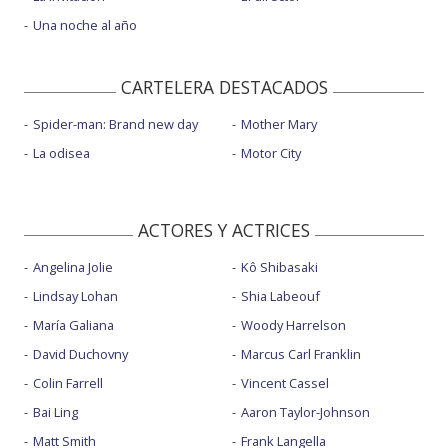
Una noche al año
CARTELERA DESTACADOS
Spider-man: Brand new day
Mother Mary
La odisea
Motor City
ACTORES Y ACTRICES
Angelina Jolie
Kô Shibasaki
Lindsay Lohan
Shia Labeouf
María Galiana
Woody Harrelson
David Duchovny
Marcus Carl Franklin
Colin Farrell
Vincent Cassel
Bai Ling
Aaron Taylor-Johnson
Matt Smith
Frank Langella