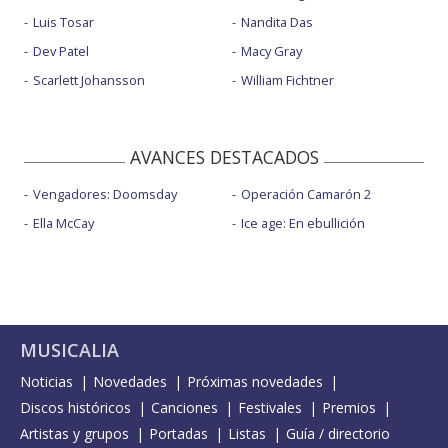
Luis Tosar
Nandita Das
Dev Patel
Macy Gray
Scarlett Johansson
William Fichtner
AVANCES DESTACADOS
Vengadores: Doomsday
Operación Camarón 2
Ella McCay
Ice age: En ebullición
MUSICALIA
Noticias
Novedades
Próximas novedades
Discos históricos
Canciones
Festivales
Premios
Artistas y grupos
Portadas
Listas
Guía / directorio