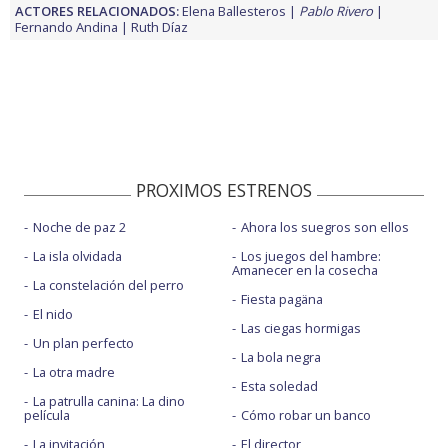
ACTORES RELACIONADOS:
Elena Ballesteros
Pablo Rivero
Fernando Andina
Ruth Díaz
PROXIMOS ESTRENOS
Noche de paz 2
Ahora los suegros son ellos
La isla olvidada
Los juegos del hambre:
Amanecer en la cosecha
La constelación del perro
Fiesta pagäna
El nido
Las ciegas hormigas
Un plan perfecto
La bola negra
La otra madre
Esta soledad
La patrulla canina: La dino
película
Cómo robar un banco
La invitación
El director