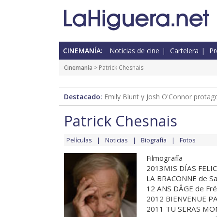
CINEMANÍA:
Noticias de cine
Cartelera
Pr
Cinemanía
> Patrick Chesnais
Destacado:
Emily Blunt y Josh O'Connor protagon
Patrick Chesnais
Películas
Noticias
Biografía
Fotos
Filmografía
2013MIS DÍAS FELI
LA BRACONNE de S
12 ANS DÂGE de Fr
2012 BIENVENUE PA
2011 TU SERAS MON 