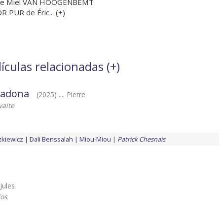
 de Miel VAN HOOGENBEMT
 PUR de Éric... (
+
)
ículas relacionadas (
+
)
lladona
(2025) .... Pierre
vaite
zkiewicz
Dali Benssalah
Miou-Miou
Patrick Chesnais
 Jules
los