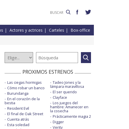
os
Actores y actrices
Carteles
Box-office
PROXIMOS ESTRENOS
Las ciegas hormigas
Tadeo Jones y la
lámpara maravillosa
Cómo robar un banco
El ser querido
Burundanga
Clayface
En el corazón de la
bestia
Los juegos del
hambre: Amanecer en
Resident Evil
la cosecha
El final de Oak Street
Prácticamente magia 2
Cuenta atrás
Digger
Esta soledad
Verity