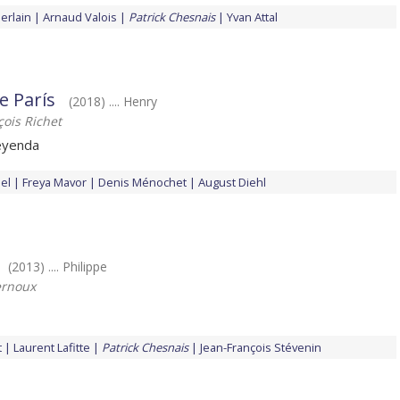
erlain
Arnaud Valois
Patrick Chesnais
Yvan Attal
e París
(2018) .... Henry
çois Richet
leyenda
el
Freya Mavor
Denis Ménochet
August Diehl
(2013) .... Philippe
ernoux
t
Laurent Lafitte
Patrick Chesnais
Jean-François Stévenin