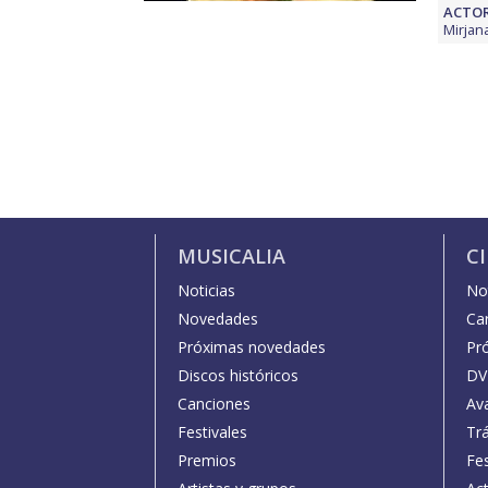
ACTOR
Mirjan
MUSICALIA
C
Noticias
Not
Novedades
Car
Próximas novedades
Pr
Discos históricos
DV
Canciones
Av
Festivales
Trá
Premios
Fe