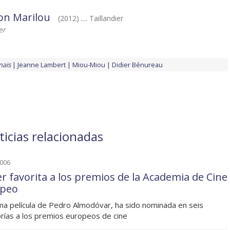
on Marilou
(2012) .... Taillandier
er
nais
Jeanne Lambert
Miou-Miou
Didier Bénureau
ticias relacionadas
2006
er favorita a los premios de la Academia de Cine
opeo
ima película de Pedro Almodóvar, ha sido nominada en seis
rías a los premios europeos de cine