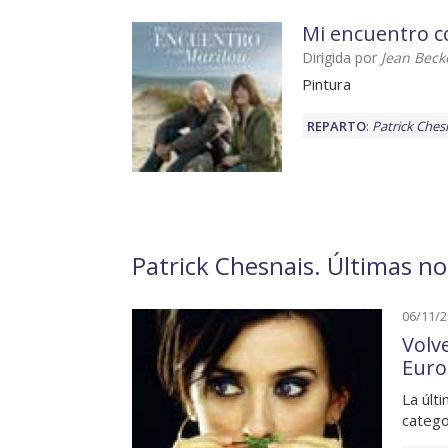
Mi encuentro c
Dirigida por
Jean Beck
Pintura
REPARTO
:
Patrick Ches
Patrick Chesnais. Últimas no
06/11/
Volv
Eur
La últ
catego