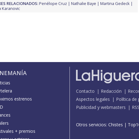
ES RELACIONADOS:
Penélope Cruz
Nathalie Baye
Martina Gedeck
a Karanovic
INEMANÍA
icias
telera
Contacto
Redacción
Reco
óximos estrenos
Aspectos legales
Política de
D
Publicidad y webmasters
RS
ances
ilers
Otros servicios:
Chistes
|
Top1
stivales + premios