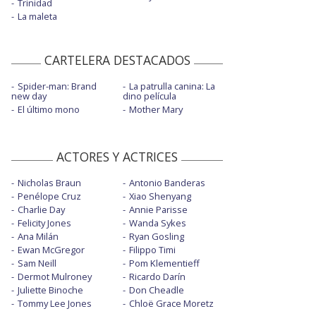
Trinidad
La maleta
CARTELERA DESTACADOS
Spider-man: Brand
La patrulla canina: La
new day
dino película
El último mono
Mother Mary
ACTORES Y ACTRICES
Nicholas Braun
Antonio Banderas
Penélope Cruz
Xiao Shenyang
Charlie Day
Annie Parisse
Felicity Jones
Wanda Sykes
Ana Milán
Ryan Gosling
Ewan McGregor
Filippo Timi
Sam Neill
Pom Klementieff
Dermot Mulroney
Ricardo Darín
Juliette Binoche
Don Cheadle
Tommy Lee Jones
Chloë Grace Moretz