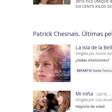
2010 FILS UNIQUE
SIX CENTS KILOS DOR
Patrick Chesnais. Últimas pel
La isla de la Be
Dirigida por
Alante Ka
¿Malas intenciones?
REPARTO
:
Nadia Teres
Mi niña
(2019) ....
Dirigida por
Lisa Azue
Mayoría de edad