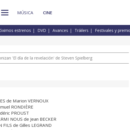
MÚSICA
CINE
óximos estrenos
DVD
Avances
Tráilers
Festivales y premi
izan 'El día de la revelación' de Steven Spielberg
CES de Marion VERNOUX
amuel RONDIÈRE
édéric PROUST
RMI NOUS de Jean BECKER
FILS de Gilles LEGRAND