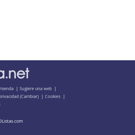
mienda
Sugiere una web
 privacidad
(
Cambiar
)
Cookies
S
0Listas.com