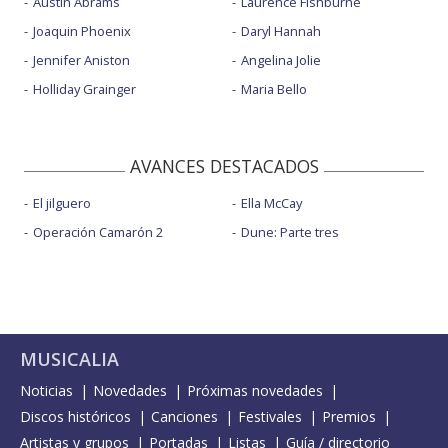
Austin Abrams
Laurence Fishburne
Joaquin Phoenix
Daryl Hannah
Jennifer Aniston
Angelina Jolie
Holliday Grainger
Maria Bello
AVANCES DESTACADOS
El jilguero
Ella McCay
Operación Camarón 2
Dune: Parte tres
MUSICALIA
Noticias
Novedades
Próximas novedades
Discos históricos
Canciones
Festivales
Premios
Artistas y grupos
Portadas
Listas
Guía / directorio