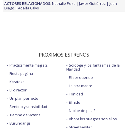
ACTORES RELACIONADOS:
Nathalie Poza
Javier Gutiérrez
Juan
Diego
Adelfa Calvo
PROXIMOS ESTRENOS
Prácticamente magia 2
Scrooge y los fantasmas de la
Navidad
Fiesta pagäna
El ser querido
Karateka
La otra madre
El director
Trinidad
Un plan perfecto
El nido
Sentido y sensibilidad
Noche de paz 2
Tiempo de victoria
Ahora los suegros son ellos
Burundanga
Street Fighter