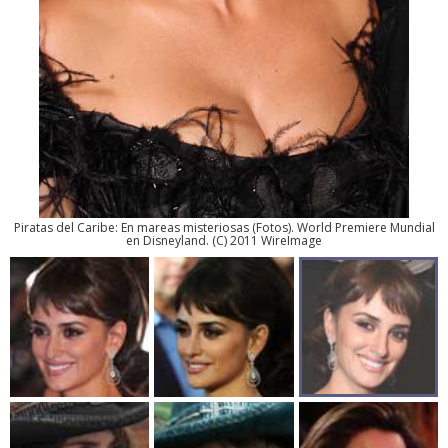
Piratas del Caribe: En mareas misteriosas
(
Fotos
). World Premiere Mundial
en Disneyland. (C) 2011 WireImage