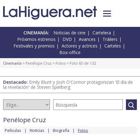
CINEMANÍA:
Noticias de cine
Cartelera
Próximos estrenos
DVD
Avances
Tráilers
Festivales y premios
Actores y actrices
Carteles
Box-office
Cinemanía
>
Penélope Cruz
>
Fotos
> Foto 65 de 132
Destacado:
Emily Blunt y Josh O'Connor protagonizan 'El día de
la revelación' de Steven Spielberg
Penélope Cruz
Películas
Noticias
Biografía
Fotos