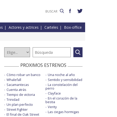
os
Actores y actrices
Carteles
Box-office
PROXIMOS ESTRENOS
Cómo robar un banco
Una noche al año
Whalefall
Sentido y sensibilidad
Sacamantecas
La constelación del
perro
Cuenta atrás
Clayface
Tiempo de victoria
En el corazón de la
Trinidad
bestia
Un plan perfecto
Verity
Street Fighter
Las ciegas hormigas
El final de Oak Street