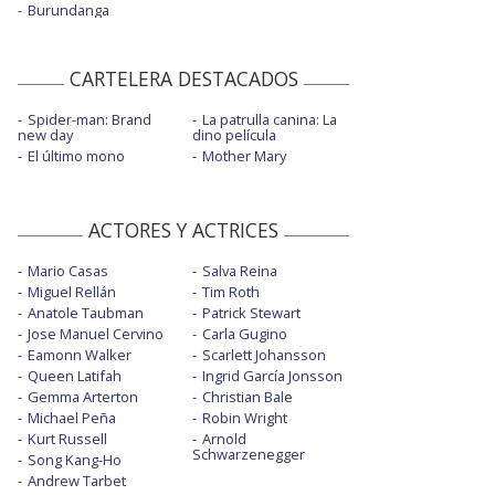
Burundanga
CARTELERA DESTACADOS
Spider-man: Brand
La patrulla canina: La
new day
dino película
El último mono
Mother Mary
ACTORES Y ACTRICES
Mario Casas
Salva Reina
Miguel Rellán
Tim Roth
Anatole Taubman
Patrick Stewart
Jose Manuel Cervino
Carla Gugino
Eamonn Walker
Scarlett Johansson
Queen Latifah
Ingrid García Jonsson
Gemma Arterton
Christian Bale
Michael Peña
Robin Wright
Kurt Russell
Arnold
Schwarzenegger
Song Kang-Ho
Andrew Tarbet