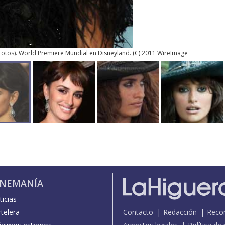
Fotos
). World Premiere Mundial en Disneyland. (C) 2011 WireImage
INEMANÍA
icias
telera
Contacto
Redacción
Reco