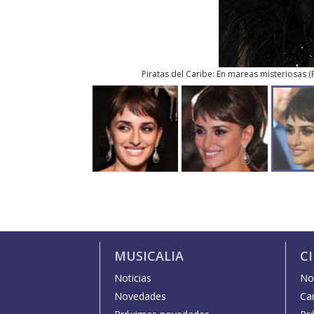
Piratas del Caribe: En mareas misteriosas
(
MUSICALIA
C
Noticias
Not
Novedades
Car