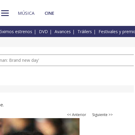
MÚSICA
CINE
óximos estrenos
DVD
Avances
Tráilers
Festivales y premi
man: Brand new day'
e.
<< Anterior
Siguiente >>