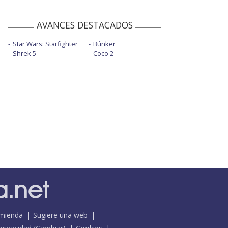
AVANCES DESTACADOS
Star Wars: Starfighter
Búnker
Shrek 5
Coco 2
mienda
Sugiere una web