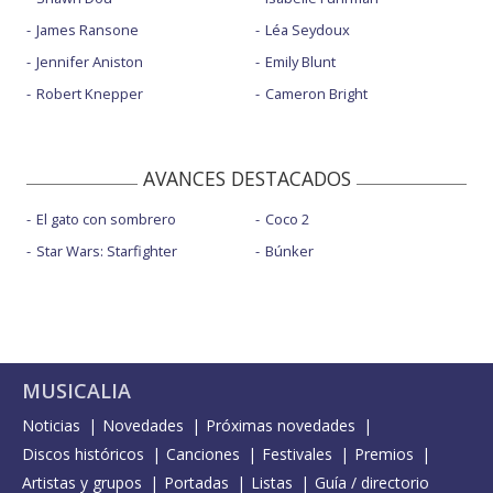
James Ransone
Léa Seydoux
Jennifer Aniston
Emily Blunt
Robert Knepper
Cameron Bright
AVANCES DESTACADOS
El gato con sombrero
Coco 2
Star Wars: Starfighter
Búnker
MUSICALIA
Noticias
Novedades
Próximas novedades
Discos históricos
Canciones
Festivales
Premios
Artistas y grupos
Portadas
Listas
Guía / directorio