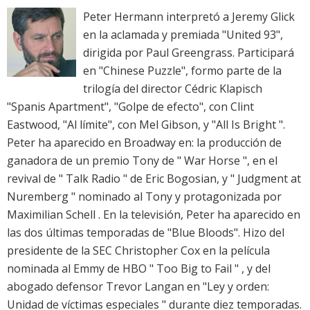
Peter Hermann interpretó a Jeremy Glick
en la aclamada y premiada "United 93",
dirigida por Paul Greengrass. Participará
en "Chinese Puzzle", formo parte de la
trilogía del director Cédric Klapisch
"Spanis Apartment", "Golpe de efecto", con Clint
Eastwood, "Al límite", con Mel Gibson, y "All Is Bright ".
Peter ha aparecido en Broadway en: la producción de
ganadora de un premio Tony de " War Horse ", en el
revival de " Talk Radio " de Eric Bogosian, y " Judgment at
Nuremberg " nominado al Tony y protagonizada por
Maximilian Schell . En la televisión, Peter ha aparecido en
las dos últimas temporadas de "Blue Bloods". Hizo del
presidente de la SEC Christopher Cox en la película
nominada al Emmy de HBO " Too Big to Fail " , y del
abogado defensor Trevor Langan en "Ley y orden:
Unidad de víctimas especiales " durante diez temporadas.