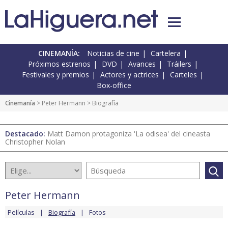
CINEMANÍA:
Noticias de cine
Cartelera
Próximos estrenos
DVD
Avances
Tráilers
Festivales y premios
Actores y actrices
Carteles
Box-office
Cinemanía
>
Peter Hermann
> Biografía
Destacado:
Matt Damon protagoniza 'La odisea' del cineasta
Christopher Nolan
Peter Hermann
Películas
Biografía
Fotos