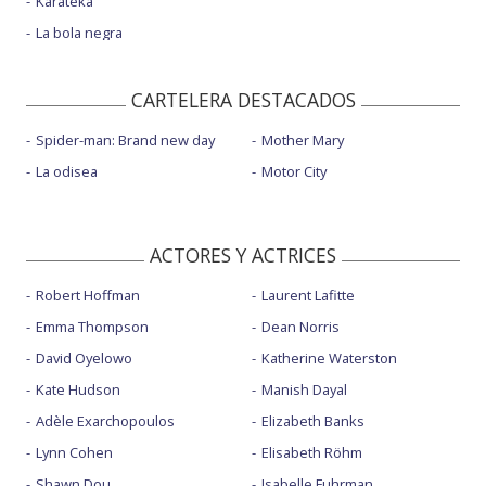
Karateka
La bola negra
CARTELERA DESTACADOS
Spider-man: Brand new day
Mother Mary
La odisea
Motor City
ACTORES Y ACTRICES
Robert Hoffman
Laurent Lafitte
Emma Thompson
Dean Norris
David Oyelowo
Katherine Waterston
Kate Hudson
Manish Dayal
Adèle Exarchopoulos
Elizabeth Banks
Lynn Cohen
Elisabeth Röhm
Shawn Dou
Isabelle Fuhrman