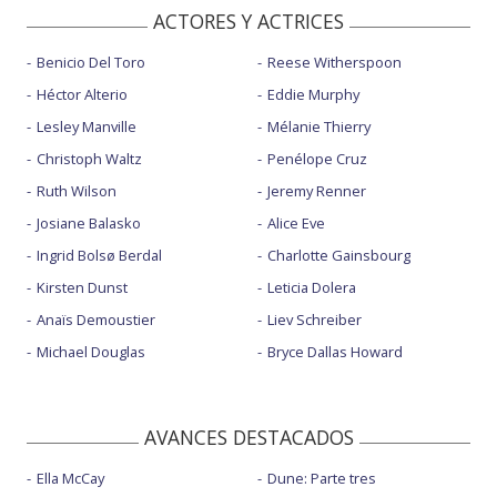
ACTORES Y ACTRICES
Benicio Del Toro
Reese Witherspoon
Héctor Alterio
Eddie Murphy
Lesley Manville
Mélanie Thierry
Christoph Waltz
Penélope Cruz
Ruth Wilson
Jeremy Renner
Josiane Balasko
Alice Eve
Ingrid Bolsø Berdal
Charlotte Gainsbourg
Kirsten Dunst
Leticia Dolera
Anaïs Demoustier
Liev Schreiber
Michael Douglas
Bryce Dallas Howard
AVANCES DESTACADOS
Ella McCay
Dune: Parte tres