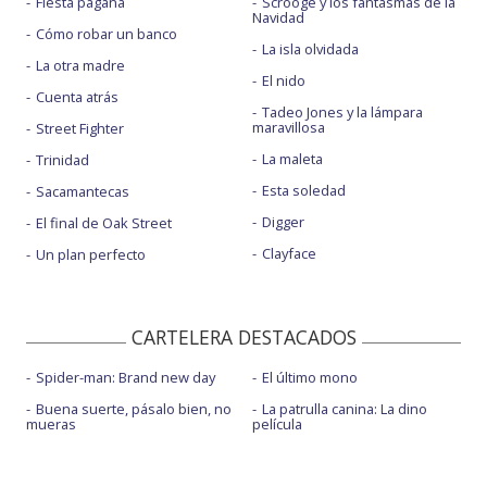
Fiesta pagäna
Scrooge y los fantasmas de la
Navidad
Cómo robar un banco
La isla olvidada
La otra madre
El nido
Cuenta atrás
Tadeo Jones y la lámpara
maravillosa
Street Fighter
La maleta
Trinidad
Esta soledad
Sacamantecas
Digger
El final de Oak Street
Clayface
Un plan perfecto
CARTELERA DESTACADOS
Spider-man: Brand new day
El último mono
Buena suerte, pásalo bien, no
La patrulla canina: La dino
mueras
película