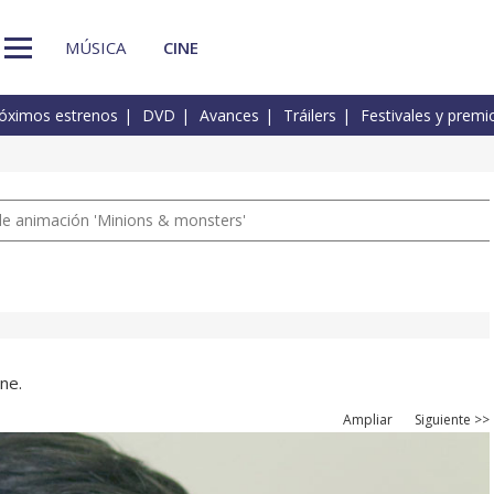
MÚSICA
CINE
óximos estrenos
DVD
Avances
Tráilers
Festivales y premi
a de animación 'Minions & monsters'
ne.
Ampliar
Siguiente >>