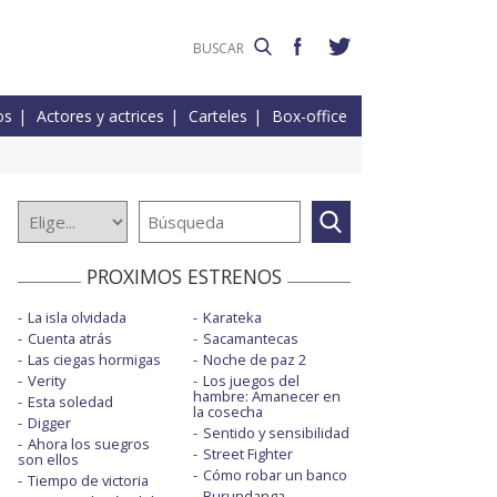
os
Actores y actrices
Carteles
Box-office
PROXIMOS ESTRENOS
La isla olvidada
Karateka
Cuenta atrás
Sacamantecas
Las ciegas hormigas
Noche de paz 2
Verity
Los juegos del
hambre: Amanecer en
Esta soledad
la cosecha
Digger
Sentido y sensibilidad
Ahora los suegros
Street Fighter
son ellos
Cómo robar un banco
Tiempo de victoria
Burundanga