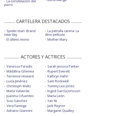
La constelación del
perro
CARTELERA DESTACADOS
Spider-man: Brand
La patrulla canina: La
new day
dino película
El último mono
Mother Mary
ACTORES Y ACTRICES
Vanessa Paradis
Sarah Jessica Parker
Mãdãlina Ghenea
Rupert Everett
Terrence Howard
Kathryn Hahn
Lucía Jiménez
Sam Rockwell
Christoph Waltz
Tommy Lee Jones
María Valverde
Ingrid García Jonsson
Juanma Cifuentes
María León
Susi Sánchez
Yan Ni
Vera Farmiga
Jack Reynor
Adriano Giannini
Margaret Qualley