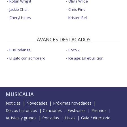
Robin Wright
Olivia Wilde
Jackie Chan
Chris Pine
Cheryl Hines
Kristen Bell
AVANCES DESTACADOS
Burundanga
Coco 2
El gato con sombrero
Ice age: En ebullición
MUSICALIA
Noticias
Novedades
Próximas novedades
Discos históricos
Canciones
Festivales
Premios
Artistas y grupos
Portadas
Listas
Guía / directorio