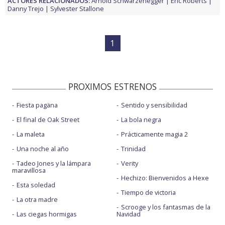
ACTORES RELACIONADOS:
Arnold Schwarzenegger
Eric Roberts
Danny Trejo
Sylvester Stallone
1
PROXIMOS ESTRENOS
Fiesta pagäna
Sentido y sensibilidad
El final de Oak Street
La bola negra
La maleta
Prácticamente magia 2
Una noche al año
Trinidad
Tadeo Jones y la lámpara
Verity
maravillosa
Hechizo: Bienvenidos a Hexe
Esta soledad
Tiempo de victoria
La otra madre
Scrooge y los fantasmas de la
Las ciegas hormigas
Navidad