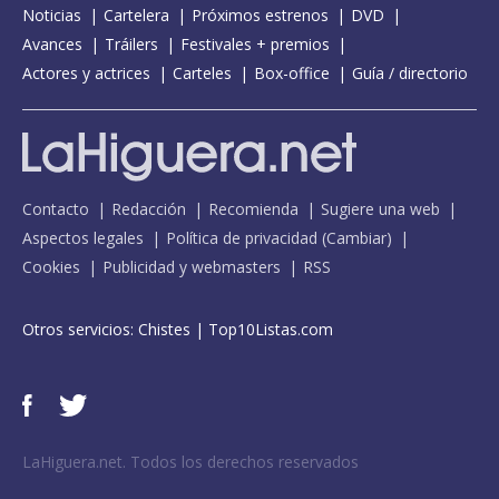
Noticias
Cartelera
Próximos estrenos
DVD
Avances
Tráilers
Festivales + premios
Actores y actrices
Carteles
Box-office
Guía / directorio
Contacto
Redacción
Recomienda
Sugiere una web
Aspectos legales
Política de privacidad
(
Cambiar
)
Cookies
Publicidad y webmasters
RSS
Otros servicios:
Chistes
|
Top10Listas.com
LaHiguera.net. Todos los derechos reservados