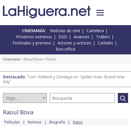
CINEMANÍA:
Noticias de cine
Cartelera
Próximos estrenos
DVD
Avances
Tráilers
Festivales y premios
Actores y actrices
Carteles
Box-office
Cinemanía
>
Raoul Bova
> Fotos
Destacado:
Tom Holland y Zendaya en 'Spider-man: Brand new
day'
Raoul Bova
Películas
Noticias
Biografía
Fotos