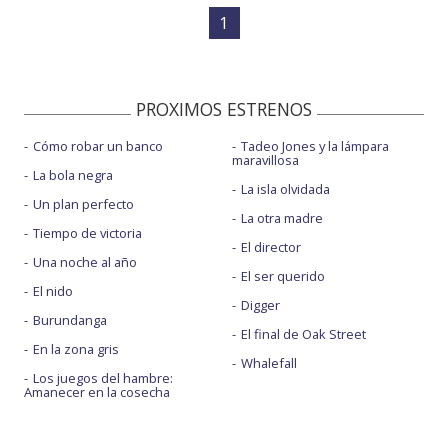
1
PROXIMOS ESTRENOS
Cómo robar un banco
Tadeo Jones y la lámpara
maravillosa
La bola negra
La isla olvidada
Un plan perfecto
La otra madre
Tiempo de victoria
El director
Una noche al año
El ser querido
El nido
Digger
Burundanga
El final de Oak Street
En la zona gris
Whalefall
Los juegos del hambre:
Amanecer en la cosecha