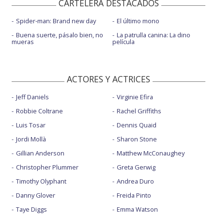
CARTELERA DESTACADOS
Spider-man: Brand new day
El último mono
Buena suerte, pásalo bien, no
La patrulla canina: La dino
mueras
película
ACTORES Y ACTRICES
Jeff Daniels
Virginie Efira
Robbie Coltrane
Rachel Griffiths
Luis Tosar
Dennis Quaid
Jordi Mollà
Sharon Stone
Gillian Anderson
Matthew McConaughey
Christopher Plummer
Greta Gerwig
Timothy Olyphant
Andrea Duro
Danny Glover
Freida Pinto
Taye Diggs
Emma Watson