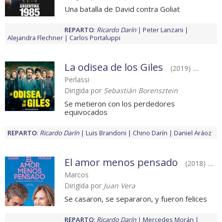
Una batalla de David contra Goliat
REPARTO
:
Ricardo Darín
Peter Lanzani
Alejandra Flechner
Carlos Portaluppi
La odisea de los Giles
(2019) ....
Perlassi
Dirigida por
Sebastián Borensztein
Se metieron con los perdedores
equivocados
REPARTO
:
Ricardo Darín
Luis Brandoni
Chino Darín
Daniel Aráoz
El amor menos pensado
(2018) ....
Marcos
Dirigida por
Juan Vera
Se casaron, se separaron, y fueron felices
REPARTO
:
Ricardo Darín
Mercedes Morán