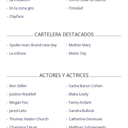
En la zona gris
Trinidad
Clayface
CARTELERA DESTACADOS
Spider-man: Brand new day
Mother Mary
La odisea
Motor City
ACTORES Y ACTRICES
Ben Stiller
Sacha Baron Cohen
Justine Waddell
Blake Lively
Megan Fox
Fanny Ardant
Jared Leto
Sandra Bullock
Thomas Haden Church
Catherine Deneuve
Channing Tatum
Matthias Schoenaerts