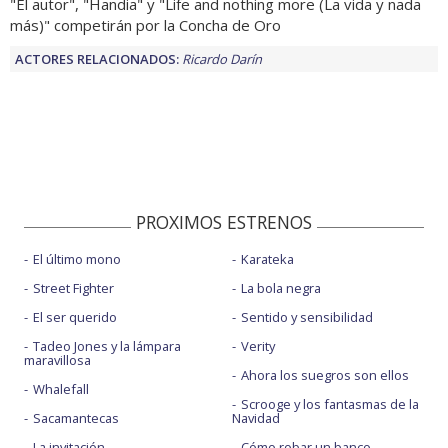
"El autor", "Handia" y "Life and nothing more (La vida y nada
más)" competirán por la Concha de Oro
ACTORES RELACIONADOS:
Ricardo Darín
PROXIMOS ESTRENOS
El último mono
Karateka
Street Fighter
La bola negra
El ser querido
Sentido y sensibilidad
Tadeo Jones y la lámpara
Verity
maravillosa
Ahora los suegros son ellos
Whalefall
Scrooge y los fantasmas de la
Sacamantecas
Navidad
La invitación
Cómo robar un banco