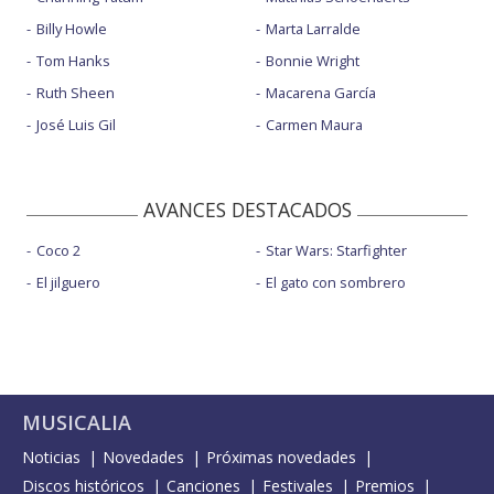
Billy Howle
Marta Larralde
Tom Hanks
Bonnie Wright
Ruth Sheen
Macarena García
José Luis Gil
Carmen Maura
AVANCES DESTACADOS
Coco 2
Star Wars: Starfighter
El jilguero
El gato con sombrero
MUSICALIA
Noticias
Novedades
Próximas novedades
Discos históricos
Canciones
Festivales
Premios