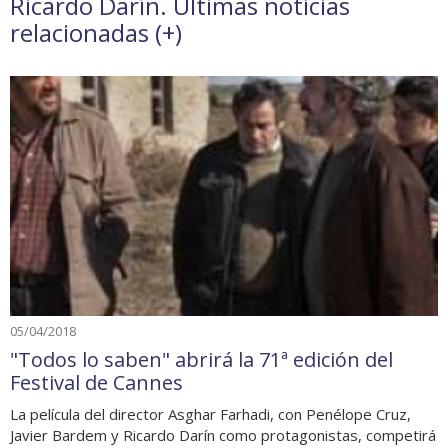
Ricardo Darín. Últimas noticias
relacionadas (
+
)
05/04/2018
"Todos lo saben" abrirá la 71ª edición del
Festival de Cannes
La película del director Asghar Farhadi, con Penélope Cruz,
Javier Bardem y Ricardo Darín como protagonistas, competirá