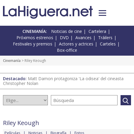
CINEMANÍA:
Noticias de cine
Cartelera
Próximos estrenos
DVD
Avances
Tráilers
Festivales y premios
Actores y actrices
Carteles
Box-office
Cinemanía
> Riley Keough
Destacado:
Matt Damon protagoniza 'La odisea' del cineasta
Christopher Nolan
Riley Keough
Películas
Noticias
Biografía
Fotos