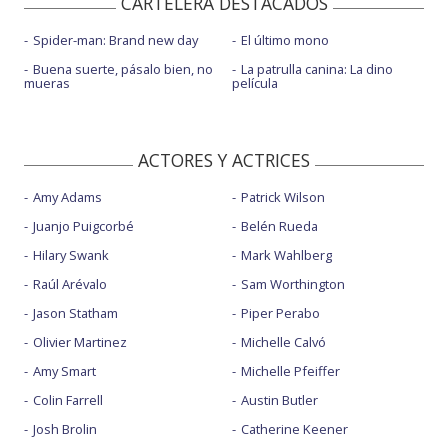
CARTELERA DESTACADOS
Spider-man: Brand new day
El último mono
Buena suerte, pásalo bien, no
La patrulla canina: La dino
mueras
película
ACTORES Y ACTRICES
Amy Adams
Patrick Wilson
Juanjo Puigcorbé
Belén Rueda
Hilary Swank
Mark Wahlberg
Raúl Arévalo
Sam Worthington
Jason Statham
Piper Perabo
Olivier Martinez
Michelle Calvó
Amy Smart
Michelle Pfeiffer
Colin Farrell
Austin Butler
Josh Brolin
Catherine Keener