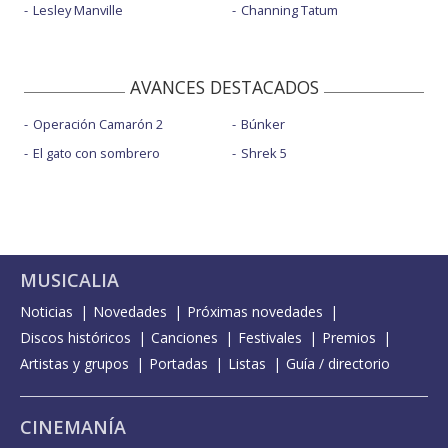
Lesley Manville
Channing Tatum
AVANCES DESTACADOS
Operación Camarón 2
Búnker
El gato con sombrero
Shrek 5
MUSICALIA
Noticias
Novedades
Próximas novedades
Discos históricos
Canciones
Festivales
Premios
Artistas y grupos
Portadas
Listas
Guía / directorio
CINEMANÍA