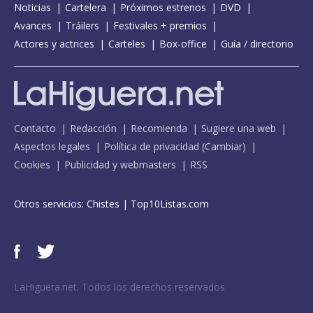
Noticias
Cartelera
Próximos estrenos
DVD
Avances
Tráilers
Festivales + premios
Actores y actrices
Carteles
Box-office
Guía / directorio
Contacto
Redacción
Recomienda
Sugiere una web
Aspectos legales
Política de privacidad
(
Cambiar
)
Cookies
Publicidad y webmasters
RSS
Otros servicios:
Chistes
|
Top10Listas.com
LaHiguera.net. Todos los derechos reservados