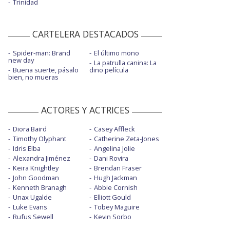
Trinidad
CARTELERA DESTACADOS
Spider-man: Brand
El último mono
new day
La patrulla canina: La
Buena suerte, pásalo
dino película
bien, no mueras
ACTORES Y ACTRICES
Diora Baird
Casey Affleck
Timothy Olyphant
Catherine Zeta-Jones
Idris Elba
Angelina Jolie
Alexandra Jiménez
Dani Rovira
Keira Knightley
Brendan Fraser
John Goodman
Hugh Jackman
Kenneth Branagh
Abbie Cornish
Unax Ugalde
Elliott Gould
Luke Evans
Tobey Maguire
Rufus Sewell
Kevin Sorbo