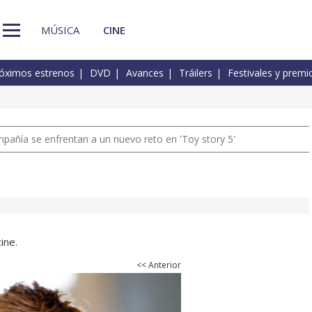
MÚSICA
CINE
óximos estrenos
DVD
Avances
Tráilers
Festivales y premi
pañía se enfrentan a un nuevo reto en 'Toy story 5'
ine.
<< Anterior