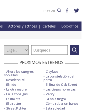
os
Actores y actrices
Carteles
Box-office
PROXIMOS ESTRENOS
Ahora los suegros
Clayface
son ellos
La constelación del
Resident Evil
perro
El nido
El final de Oak Street
La otra madre
Las ciegas hormigas
En la zona gris
Verity
La maleta
La bola negra
El director
Cómo robar un banco
Street Fighter
Esta soledad