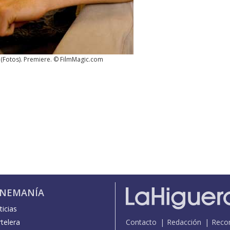
(
Fotos
). Premiere. © FilmMagic.com
INEMANÍA
icias
telera
Contacto
Redacción
Reco