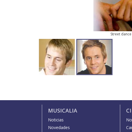
Street dance
MUSICALIA
C
Noticias
Not
Novedades
Car