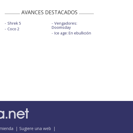
AVANCES DESTACADOS
Shrek 5
Vengadores:
Doomsday
Coco 2
Ice age: En ebullición
mienda
Sugiere una web