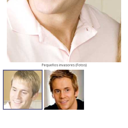
Pequeños invasores
(
Fotos
)