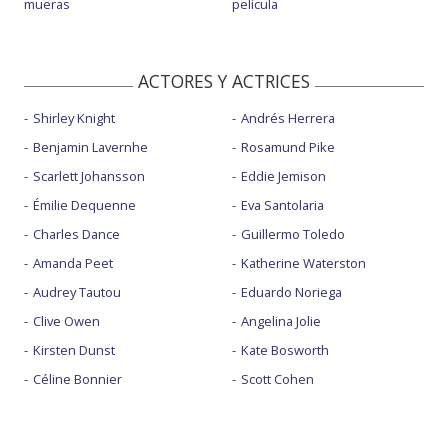
mueras
película
ACTORES Y ACTRICES
Shirley Knight
Andrés Herrera
Benjamin Lavernhe
Rosamund Pike
Scarlett Johansson
Eddie Jemison
Émilie Dequenne
Eva Santolaria
Charles Dance
Guillermo Toledo
Amanda Peet
Katherine Waterston
Audrey Tautou
Eduardo Noriega
Clive Owen
Angelina Jolie
Kirsten Dunst
Kate Bosworth
Céline Bonnier
Scott Cohen