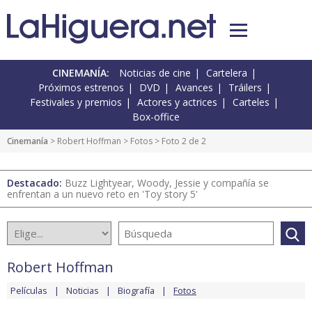
CINEMANÍA:
Noticias de cine
Cartelera
Próximos estrenos
DVD
Avances
Tráilers
Festivales y premios
Actores y actrices
Carteles
Box-office
Cinemanía
>
Robert Hoffman
>
Fotos
> Foto 2 de 2
Destacado:
Buzz Lightyear, Woody, Jessie y compañía se
enfrentan a un nuevo reto en 'Toy story 5'
Robert Hoffman
Películas
Noticias
Biografía
Fotos