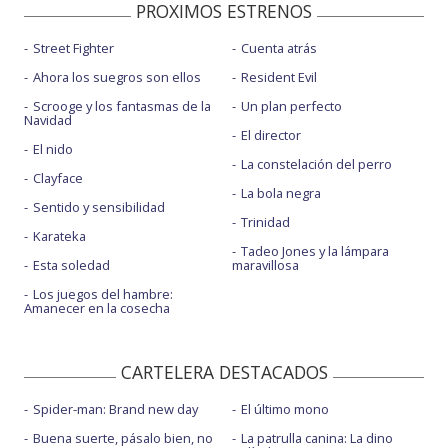
PROXIMOS ESTRENOS
Street Fighter
Cuenta atrás
Ahora los suegros son ellos
Resident Evil
Scrooge y los fantasmas de la
Un plan perfecto
Navidad
El director
El nido
La constelación del perro
Clayface
La bola negra
Sentido y sensibilidad
Trinidad
Karateka
Tadeo Jones y la lámpara
Esta soledad
maravillosa
Los juegos del hambre:
Amanecer en la cosecha
CARTELERA DESTACADOS
Spider-man: Brand new day
El último mono
Buena suerte, pásalo bien, no
La patrulla canina: La dino