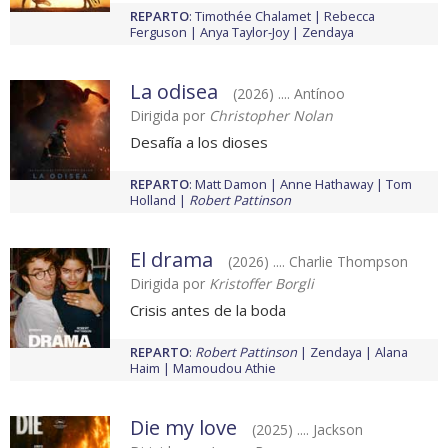
REPARTO
:
Timothée Chalamet
Rebecca
Ferguson
Anya Taylor-Joy
Zendaya
La odisea
(2026) .... Antínoo
Dirigida por
Christopher Nolan
Desafía a los dioses
REPARTO
:
Matt Damon
Anne Hathaway
Tom
Holland
Robert Pattinson
El drama
(2026) .... Charlie Thompson
Dirigida por
Kristoffer Borgli
Crisis antes de la boda
REPARTO
:
Robert Pattinson
Zendaya
Alana
Haim
Mamoudou Athie
Die my love
(2025) .... Jackson