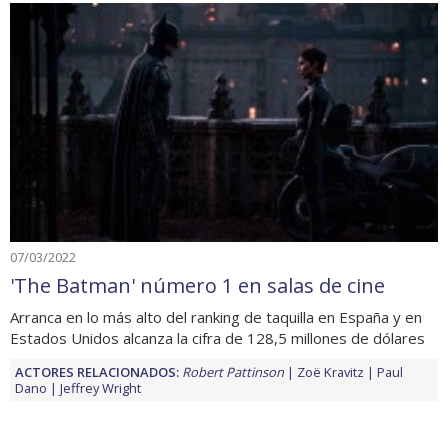
07/03/2022
'The Batman' número 1 en salas de cine
Arranca en lo más alto del ranking de taquilla en España y en
Estados Unidos alcanza la cifra de 128,5 millones de dólares
ACTORES RELACIONADOS:
Robert Pattinson
Zoë Kravitz
Paul
Dano
Jeffrey Wright