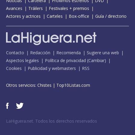
Noticias
Cartelera
Próximos estrenos
DVD
Avances
Tráilers
Festivales + premios
Actores y actrices
Carteles
Box-office
Guía / directorio
Contacto
Redacción
Recomienda
Sugiere una web
Aspectos legales
Política de privacidad
(
Cambiar
)
Cookies
Publicidad y webmasters
RSS
Otros servicios:
Chistes
|
Top10Listas.com
LaHiguera.net. Todos los derechos reservados