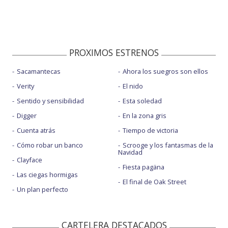
PROXIMOS ESTRENOS
Sacamantecas
Ahora los suegros son ellos
Verity
El nido
Sentido y sensibilidad
Esta soledad
Digger
En la zona gris
Cuenta atrás
Tiempo de victoria
Cómo robar un banco
Scrooge y los fantasmas de la
Navidad
Clayface
Fiesta pagäna
Las ciegas hormigas
El final de Oak Street
Un plan perfecto
CARTELERA DESTACADOS