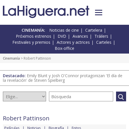
CINEMANÍA:
Noticias de cine
Cartelera
Próximos estrenos
DVD
Avances
Tráilers
Festivales y premios
Actores y actrices
Carteles
Box-office
Cinemanía
> Robert Pattinson
Destacado:
Emily Blunt y Josh O'Connor protagonizan 'El día de
la revelación' de Steven Spielberg
Robert Pattinson
Películas
Noticias
Biografía
Fotos