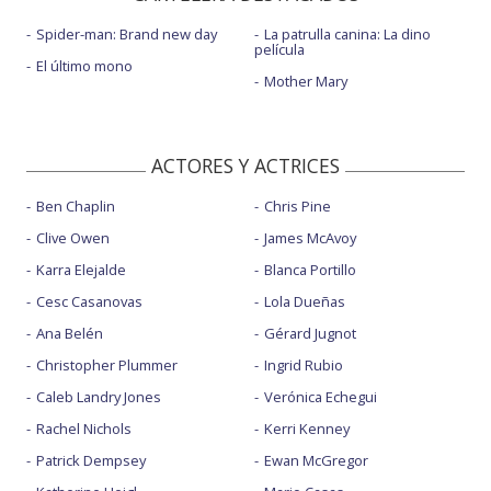
Spider-man: Brand new day
La patrulla canina: La dino
película
El último mono
Mother Mary
ACTORES Y ACTRICES
Ben Chaplin
Chris Pine
Clive Owen
James McAvoy
Karra Elejalde
Blanca Portillo
Cesc Casanovas
Lola Dueñas
Ana Belén
Gérard Jugnot
Christopher Plummer
Ingrid Rubio
Caleb Landry Jones
Verónica Echegui
Rachel Nichols
Kerri Kenney
Patrick Dempsey
Ewan McGregor