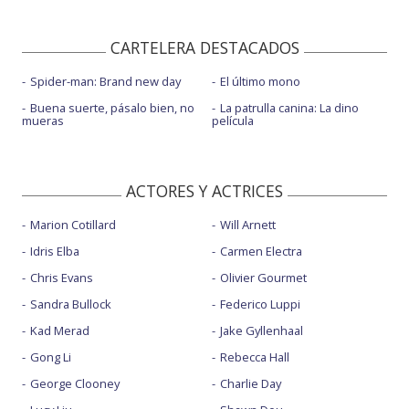
CARTELERA DESTACADOS
Spider-man: Brand new day
El último mono
Buena suerte, pásalo bien, no
La patrulla canina: La dino
mueras
película
ACTORES Y ACTRICES
Marion Cotillard
Will Arnett
Idris Elba
Carmen Electra
Chris Evans
Olivier Gourmet
Sandra Bullock
Federico Luppi
Kad Merad
Jake Gyllenhaal
Gong Li
Rebecca Hall
George Clooney
Charlie Day