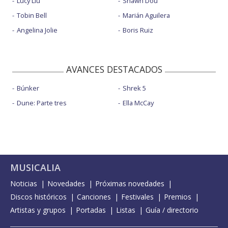
Lucy Liu
Shawn Dou
Tobin Bell
Marián Aguilera
Angelina Jolie
Boris Ruiz
AVANCES DESTACADOS
Búnker
Shrek 5
Dune: Parte tres
Ella McCay
MUSICALIA
Noticias
Novedades
Próximas novedades
Discos históricos
Canciones
Festivales
Premios
Artistas y grupos
Portadas
Listas
Guía / directorio