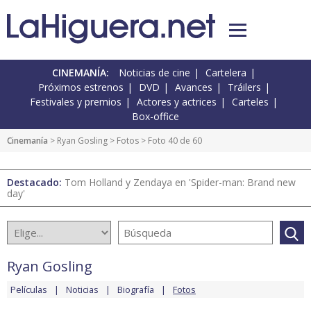
CINEMANÍA:
Noticias de cine
Cartelera
Próximos estrenos
DVD
Avances
Tráilers
Festivales y premios
Actores y actrices
Carteles
Box-office
Cinemanía
>
Ryan Gosling
>
Fotos
> Foto 40 de 60
Destacado:
Tom Holland y Zendaya en 'Spider-man: Brand new
day'
Ryan Gosling
Películas
Noticias
Biografía
Fotos