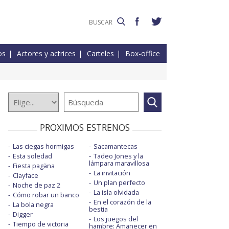
os
Actores y actrices
Carteles
Box-office
PROXIMOS ESTRENOS
Las ciegas hormigas
Sacamantecas
Esta soledad
Tadeo Jones y la
lámpara maravillosa
Fiesta pagäna
La invitación
Clayface
Un plan perfecto
Noche de paz 2
La isla olvidada
Cómo robar un banco
En el corazón de la
La bola negra
bestia
Digger
Los juegos del
Tiempo de victoria
hambre: Amanecer en