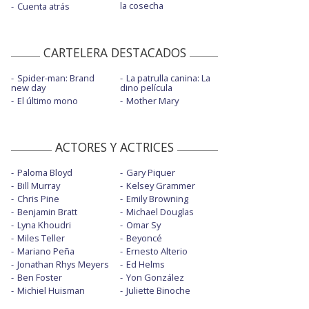
la cosecha
Cuenta atrás
CARTELERA DESTACADOS
Spider-man: Brand
La patrulla canina: La
new day
dino película
El último mono
Mother Mary
ACTORES Y ACTRICES
Paloma Bloyd
Gary Piquer
Bill Murray
Kelsey Grammer
Chris Pine
Emily Browning
Benjamin Bratt
Michael Douglas
Lyna Khoudri
Omar Sy
Miles Teller
Beyoncé
Mariano Peña
Ernesto Alterio
Jonathan Rhys Meyers
Ed Helms
Ben Foster
Yon González
Michiel Huisman
Juliette Binoche