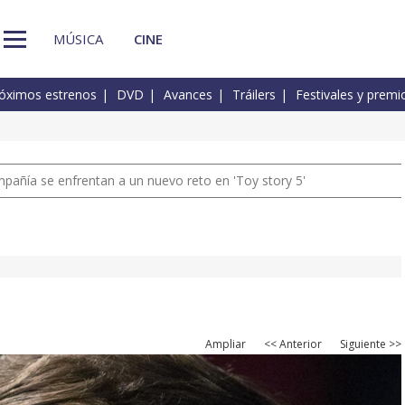
MÚSICA
CINE
óximos estrenos
DVD
Avances
Tráilers
Festivales y premi
pañía se enfrentan a un nuevo reto en 'Toy story 5'
.
Ampliar
<< Anterior
Siguiente >>