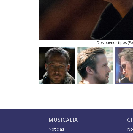
Dos buenos tipos
(
Fo
MUSICALIA
C
Noticias
Not