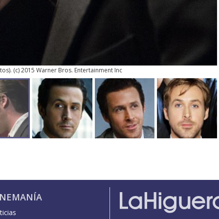
tos
). (c) 2015 Warner Bros. Entertainment Inc
INEMANÍA
icias