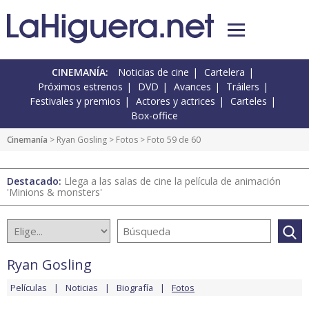
CINEMANÍA:
Noticias de cine
Cartelera
Próximos estrenos
DVD
Avances
Tráilers
Festivales y premios
Actores y actrices
Carteles
Box-office
Cinemanía
>
Ryan Gosling
>
Fotos
> Foto 59 de 60
Destacado:
Llega a las salas de cine la película de animación
'Minions & monsters'
Ryan Gosling
Películas
Noticias
Biografía
Fotos