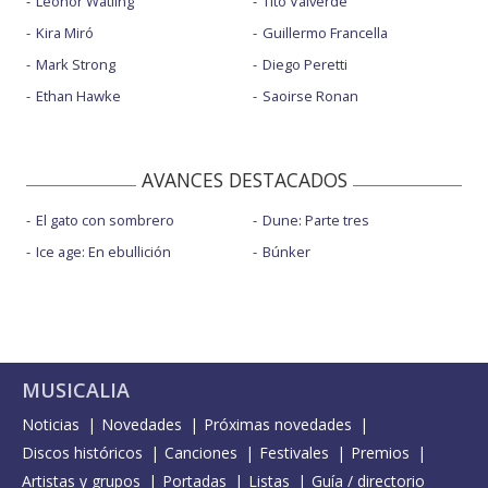
Leonor Watling
Tito Valverde
Kira Miró
Guillermo Francella
Mark Strong
Diego Peretti
Ethan Hawke
Saoirse Ronan
AVANCES DESTACADOS
El gato con sombrero
Dune: Parte tres
Ice age: En ebullición
Búnker
MUSICALIA
Noticias
Novedades
Próximas novedades
Discos históricos
Canciones
Festivales
Premios
Artistas y grupos
Portadas
Listas
Guía / directorio