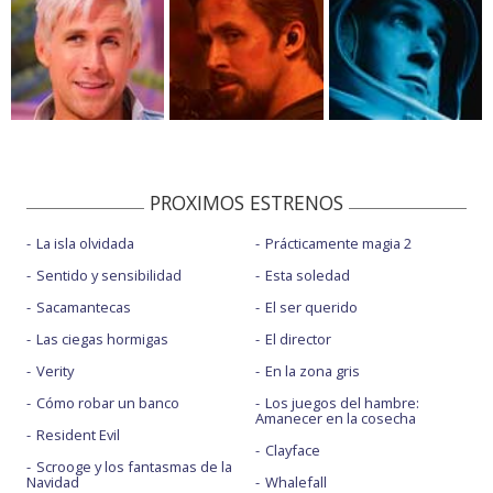
PROXIMOS ESTRENOS
La isla olvidada
Prácticamente magia 2
Sentido y sensibilidad
Esta soledad
Sacamantecas
El ser querido
Las ciegas hormigas
El director
Verity
En la zona gris
Cómo robar un banco
Los juegos del hambre:
Amanecer en la cosecha
Resident Evil
Clayface
Scrooge y los fantasmas de la
Navidad
Whalefall