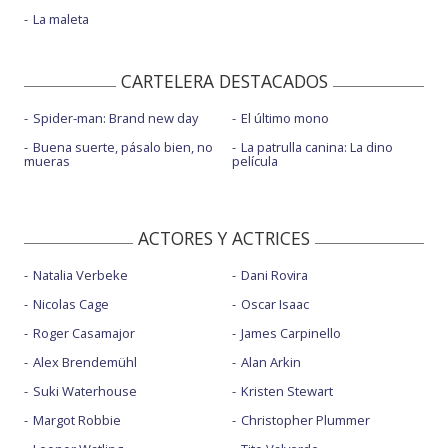
La maleta
CARTELERA DESTACADOS
Spider-man: Brand new day
El último mono
Buena suerte, pásalo bien, no
La patrulla canina: La dino
mueras
película
ACTORES Y ACTRICES
Natalia Verbeke
Dani Rovira
Nicolas Cage
Oscar Isaac
Roger Casamajor
James Carpinello
Alex Brendemühl
Alan Arkin
Suki Waterhouse
Kristen Stewart
Margot Robbie
Christopher Plummer