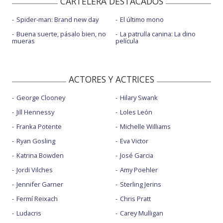
CARTELERA DESTACADOS
Spider-man: Brand new day
El último mono
Buena suerte, pásalo bien, no
La patrulla canina: La dino
mueras
película
ACTORES Y ACTRICES
George Clooney
Hilary Swank
Jill Hennessy
Loles León
Franka Potente
Michelle Williams
Ryan Gosling
Eva Victor
Katrina Bowden
José Garcia
Jordi Vilches
Amy Poehler
Jennifer Garner
Sterling Jerins
Fermí Reixach
Chris Pratt
Ludacris
Carey Mulligan