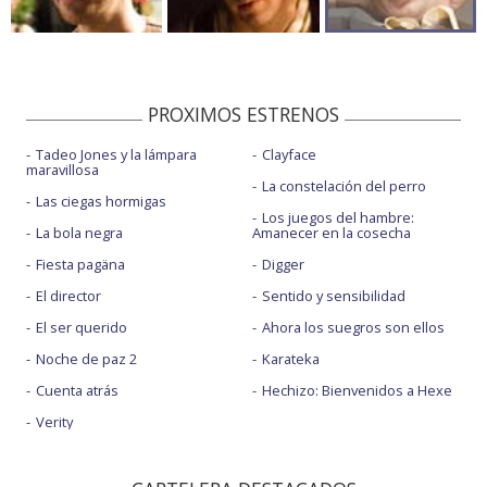
PROXIMOS ESTRENOS
Tadeo Jones y la lámpara
Clayface
maravillosa
La constelación del perro
Las ciegas hormigas
Los juegos del hambre:
La bola negra
Amanecer en la cosecha
Fiesta pagäna
Digger
El director
Sentido y sensibilidad
El ser querido
Ahora los suegros son ellos
Noche de paz 2
Karateka
Cuenta atrás
Hechizo: Bienvenidos a Hexe
Verity