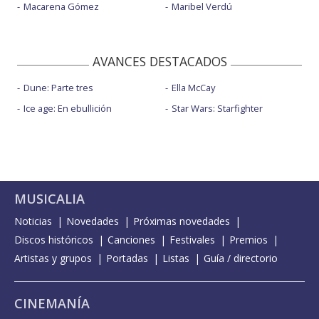
Macarena Gómez
Maribel Verdú
AVANCES DESTACADOS
Dune: Parte tres
Ella McCay
Ice age: En ebullición
Star Wars: Starfighter
MUSICALIA
Noticias
Novedades
Próximas novedades
Discos históricos
Canciones
Festivales
Premios
Artistas y grupos
Portadas
Listas
Guía / directorio
CINEMANÍA