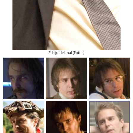
El hijo del mal
(
Fotos
)