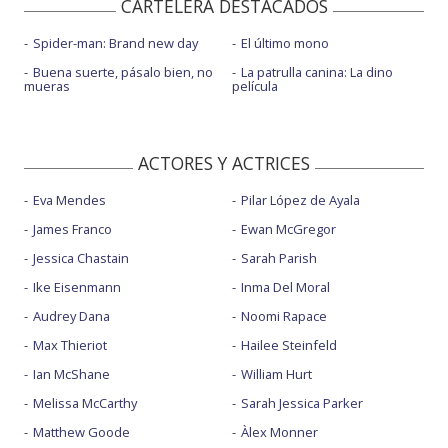
CARTELERA DESTACADOS
Spider-man: Brand new day
El último mono
Buena suerte, pásalo bien, no
La patrulla canina: La dino
mueras
película
ACTORES Y ACTRICES
Eva Mendes
Pilar López de Ayala
James Franco
Ewan McGregor
Jessica Chastain
Sarah Parish
Ike Eisenmann
Inma Del Moral
Audrey Dana
Noomi Rapace
Max Thieriot
Hailee Steinfeld
Ian McShane
William Hurt
Melissa McCarthy
Sarah Jessica Parker
Matthew Goode
Àlex Monner