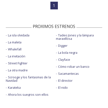
1
PROXIMOS ESTRENOS
La isla olvidada
Tadeo Jones y la lámpara
maravillosa
La maleta
Digger
Whalefall
La bola negra
La invitación
Clayface
Street Fighter
Cómo robar un banco
La otra madre
Sacamantecas
Scrooge y los fantasmas de la
Navidad
El director
Karateka
El nido
Ahora los suegros son ellos