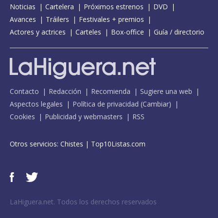
Noticias
Cartelera
Próximos estrenos
DVD
Avances
Tráilers
Festivales + premios
Actores y actrices
Carteles
Box-office
Guía / directorio
Contacto
Redacción
Recomienda
Sugiere una web
Aspectos legales
Política de privacidad
(
Cambiar
)
Cookies
Publicidad y webmasters
RSS
Otros servicios:
Chistes
|
Top10Listas.com
LaHiguera.net. Todos los derechos reservados