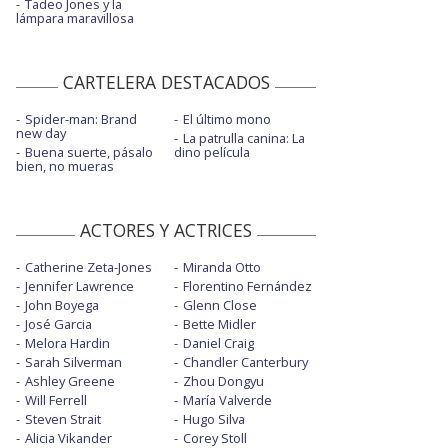
Tadeo Jones y la
lámpara maravillosa
CARTELERA DESTACADOS
Spider-man: Brand
El último mono
new day
La patrulla canina: La
Buena suerte, pásalo
dino película
bien, no mueras
ACTORES Y ACTRICES
Catherine Zeta-Jones
Miranda Otto
Jennifer Lawrence
Florentino Fernández
John Boyega
Glenn Close
José Garcia
Bette Midler
Melora Hardin
Daniel Craig
Sarah Silverman
Chandler Canterbury
Ashley Greene
Zhou Dongyu
Will Ferrell
María Valverde
Steven Strait
Hugo Silva
Alicia Vikander
Corey Stoll