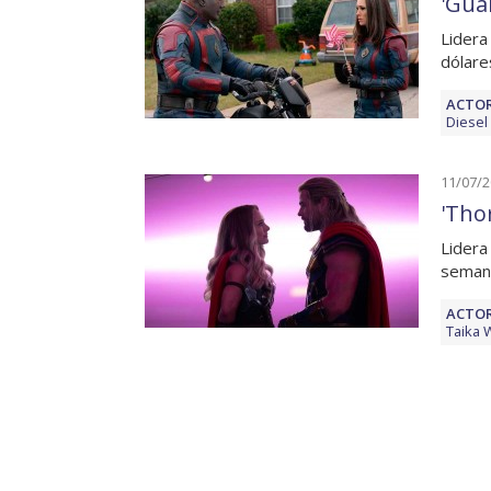
'Gua
Lidera
dólare
ACTOR
Diesel
11/07/
'Tho
Lidera
semana
ACTOR
Taika W