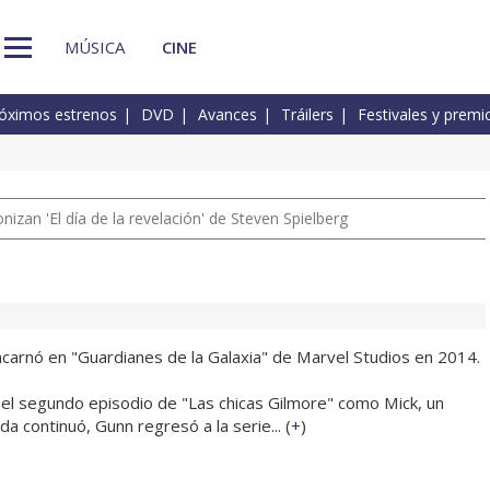
MÚSICA
CINE
óximos estrenos
DVD
Avances
Tráilers
Festivales y premi
izan 'El día de la revelación' de Steven Spielberg
carnó en "Guardianes de la Galaxia" de Marvel Studios en 2014.
 el segundo episodio de "Las chicas Gilmore" como Mick, un
 continuó, Gunn regresó a la serie... (
+
)