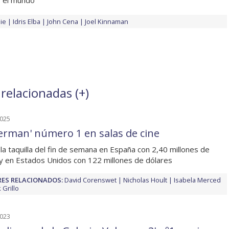
r el mundo
ie
Idris Elba
John Cena
Joel Kinnaman
relacionadas (
+
)
2025
erman' número 1 en salas de cine
 la taquilla del fin de semana en España con 2,40 millones de
y en Estados Unidos con 122 millones de dólares
ES RELACIONADOS:
David Corenswet
Nicholas Hoult
Isabela Merced
 Grillo
2023