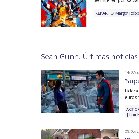
Se mueren por salva
REPARTO
:
Margot Robb
Sean Gunn. Últimas noticias 
14/07/
'Sup
Lidera
euros 
ACTOR
Frank
08/05/