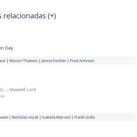
 relacionadas (
+
)
en Day
ace
Mason Thames
Jenna Fischer
Fred Armisen
) .... Maxwell Lord
nn
swet
Nicholas Hoult
Isabela Merced
Frank Grillo