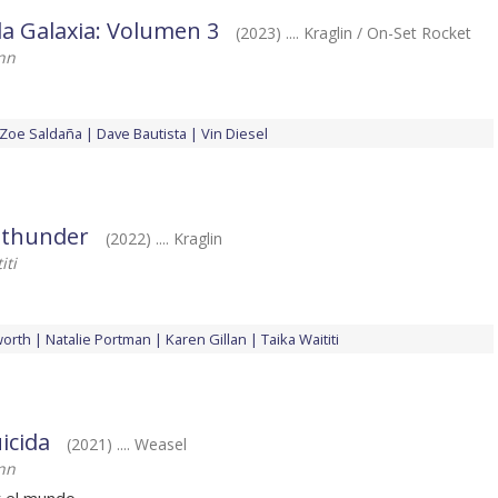
la Galaxia: Volumen 3
(2023) .... Kraglin / On-Set Rocket
nn
Zoe Saldaña
Dave Bautista
Vin Diesel
 thunder
(2022) .... Kraglin
iti
worth
Natalie Portman
Karen Gillan
Taika Waititi
icida
(2021) .... Weasel
nn