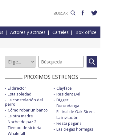
os
Actores y actrices
Carteles
Box-office
PROXIMOS ESTRENOS
El director
Clayface
Esta soledad
Resident Evil
La constelación del
Digger
perro
Burundanga
Cómo robar un banco
El final de Oak Street
La otra madre
La invitación
Noche de paz 2
Fiesta pagäna
Tiempo de victoria
Las ciegas hormigas
Whalefall