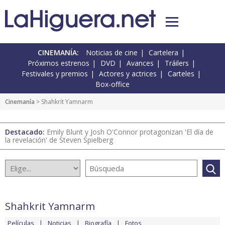
CINEMANÍA:
Noticias de cine
Cartelera
Próximos estrenos
DVD
Avances
Tráilers
Festivales y premios
Actores y actrices
Carteles
Box-office
Cinemanía
> Shahkrit Yamnarm
Destacado:
Emily Blunt y Josh O'Connor protagonizan 'El día de
la revelación' de Steven Spielberg
Shahkrit Yamnarm
Películas
Noticias
Biografía
Fotos