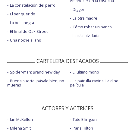
Amanecer en la cosecha
La constelación del perro
Digger
El ser querido
La otra madre
La bola negra
Cómo robar un banco
El final de Oak Street
La isla olvidada
Una noche al año
CARTELERA DESTACADOS
Spider-man: Brand new day
El último mono
Buena suerte, pásalo bien, no
La patrulla canina: La dino
mueras
película
ACTORES Y ACTRICES
Ian McKellen
Tate Ellington
Milena Smit
Paris Hilton