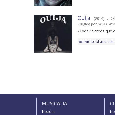
Ouija
(2014) .... D
Dirigida por
Stiles Whi
¿Todavía crees que e
REPARTO
:
Olivia Cooke
MUSICALIA
C
Noticias
Not