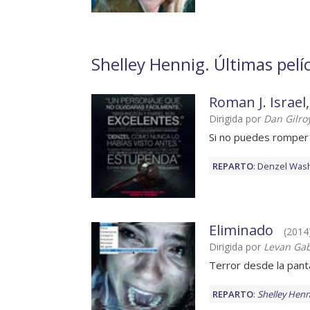
Shelley Hennig. Últimas pelí
Roman J. Israel,
Dirigida por
Dan Gilro
Si no puedes romper 
REPARTO
:
Denzel Was
Eliminado
(2014)
Dirigida por
Levan Ga
Terror desde la pant
REPARTO
:
Shelley Henn