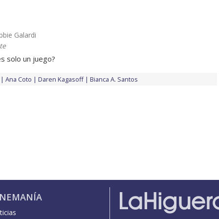
ebbie Galardi
te
s solo un juego?
Ana Coto
Daren Kagasoff
Bianca A. Santos
INEMANÍA
icias