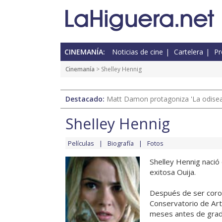
CINEMANÍA:
Noticias de cine
Cartelera
Pr
Cinemanía
> Shelley Hennig
Destacado:
Matt Damon protagoniza 'La odisea'
Shelley Hennig
Películas
Biografía
Fotos
Shelley Hennig nació
exitosa Ouija.
Después de ser coro
Conservatorio de Art
meses antes de gradu