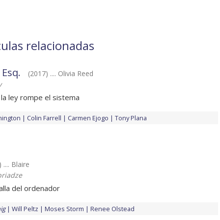
culas relacionadas
 Esq.
(2017) .... Olivia Reed
y
la ley rompe el sistema
hington
Colin Farrell
Carmen Ejogo
Tony Plana
 .... Blaire
briadze
alla del ordenador
ig
Will Peltz
Moses Storm
Renee Olstead