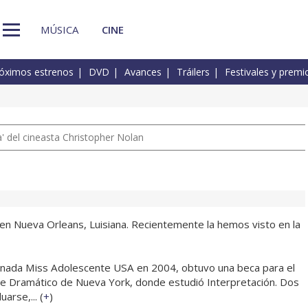
MÚSICA
CINE
óximos estrenos
DVD
Avances
Tráilers
Festivales y premi
 del cineasta Christopher Nolan
 en Nueva Orleans, Luisiana. Recientemente la hemos visto en la
nada Miss Adolescente USA en 2004, obtuvo una beca para el
e Dramático de Nueva York, donde estudió Interpretación. Dos
arse,... (
+
)