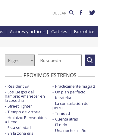
os
Actores y actrices
Carteles
Box-office
PROXIMOS ESTRENOS
Resident Evil
Prácticamente magia 2
Los juegos del
Un plan perfecto
hambre: Amanecer en
Karateka
la cosecha
La constelación del
Street Fighter
perro
Tiempo de victoria
Trinidad
Hechizo: Bienvenidos
Cuenta atrás
a Hexe
El nido
Esta soledad
Una noche al año
En la zona gris