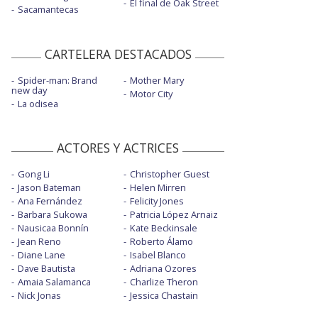
El final de Oak Street
Sacamantecas
CARTELERA DESTACADOS
Spider-man: Brand
Mother Mary
new day
Motor City
La odisea
ACTORES Y ACTRICES
Gong Li
Christopher Guest
Jason Bateman
Helen Mirren
Ana Fernández
Felicity Jones
Barbara Sukowa
Patricia López Arnaiz
Nausicaa Bonnín
Kate Beckinsale
Jean Reno
Roberto Álamo
Diane Lane
Isabel Blanco
Dave Bautista
Adriana Ozores
Amaia Salamanca
Charlize Theron
Nick Jonas
Jessica Chastain