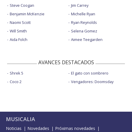
Steve Coogan
Jim Carrey
Benjamin McKenzie
Michelle Ryan
Naomi Scott
Ryan Reynolds
Will Smith
Selena Gomez
Aida Folch
Aimee Teegarden
AVANCES DESTACADOS
Shrek 5
El gato con sombrero
Coco 2
Vengadores: Doomsday
MUSICALIA
Noticias
Novedades
Próximas novedades