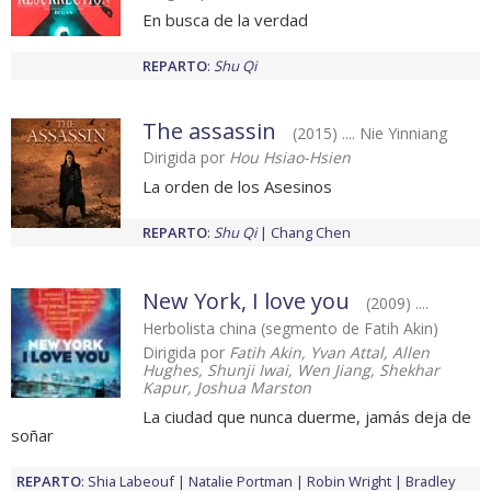
En busca de la verdad
REPARTO
:
Shu Qi
The assassin
(2015) .... Nie Yinniang
Dirigida por
Hou Hsiao-Hsien
La orden de los Asesinos
REPARTO
:
Shu Qi
Chang Chen
New York, I love you
(2009) ....
Herbolista china (segmento de Fatih Akin)
Dirigida por
Fatih Akin, Yvan Attal, Allen
Hughes, Shunji Iwai, Wen Jiang, Shekhar
Kapur, Joshua Marston
La ciudad que nunca duerme, jamás deja de
soñar
REPARTO
:
Shia Labeouf
Natalie Portman
Robin Wright
Bradley