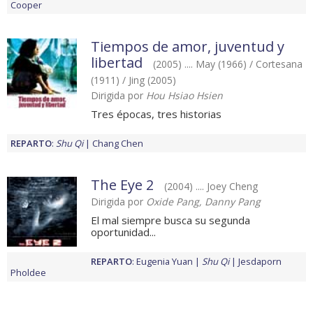
Cooper
Tiempos de amor, juventud y
libertad
(2005) .... May (1966) / Cortesana
(1911) / Jing (2005)
Dirigida por
Hou Hsiao Hsien
Tres épocas, tres historias
REPARTO
:
Shu Qi
Chang Chen
The Eye 2
(2004) .... Joey Cheng
Dirigida por
Oxide Pang, Danny Pang
El mal siempre busca su segunda
oportunidad...
REPARTO
:
Eugenia Yuan
Shu Qi
Jesdaporn
Pholdee