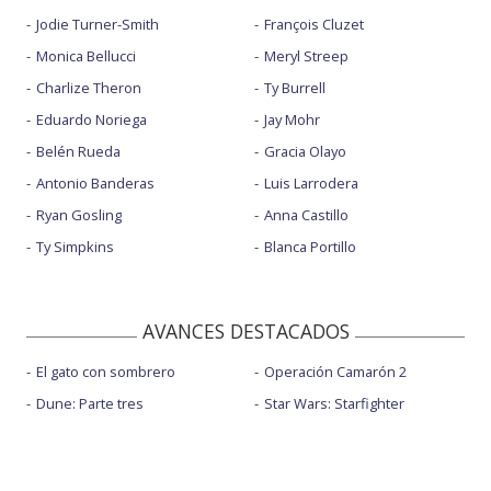
Jodie Turner-Smith
François Cluzet
Monica Bellucci
Meryl Streep
Charlize Theron
Ty Burrell
Eduardo Noriega
Jay Mohr
Belén Rueda
Gracia Olayo
Antonio Banderas
Luis Larrodera
Ryan Gosling
Anna Castillo
Ty Simpkins
Blanca Portillo
AVANCES DESTACADOS
El gato con sombrero
Operación Camarón 2
Dune: Parte tres
Star Wars: Starfighter