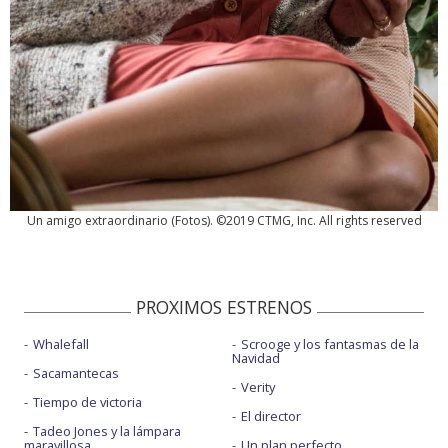
Un amigo extraordinario
(
Fotos
). ©2019 CTMG, Inc. All rights reserved
PROXIMOS ESTRENOS
Whalefall
Scrooge y los fantasmas de la
Navidad
Sacamantecas
Verity
Tiempo de victoria
El director
Tadeo Jones y la lámpara
maravillosa
Un plan perfecto