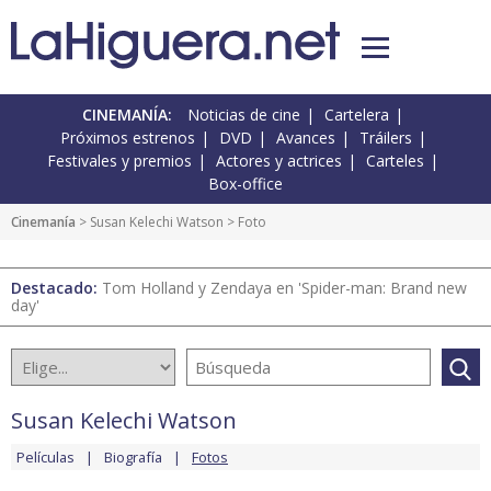
CINEMANÍA:
Noticias de cine
Cartelera
Próximos estrenos
DVD
Avances
Tráilers
Festivales y premios
Actores y actrices
Carteles
Box-office
Cinemanía
>
Susan Kelechi Watson
> Foto
Destacado:
Tom Holland y Zendaya en 'Spider-man: Brand new
day'
Susan Kelechi Watson
Películas
Biografía
Fotos